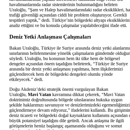
havalimanlarında radar sistemlerinin bulunmadığını belirten
Uraloğlu, “Şam ve Halep havalimanlarındaki radar eksiklikleri, h
trafiği güvenliği açısından ciddi bir problem oluşturuyor. Gerekli
tespitleri yaptık,” dedi. Türkiye’nin bölgedeki altyapı eksikliklerin
analiz ettiğini ve bu konuda çalışmalar yapılabileceğini ifade etti.
Deniz Yetki Anlaşması Çalışmaları
Bakan Uraloğlu, Türkiye ile Suriye arasında deniz yetki alanlarını
sınırlarının belirlenmesine yönelik çalışmaların gündemde olduğu
söyledi. Uraloğlu, bu konunun hem iki ülke hem de bölgesel
dengeler açısından önem taşıdığını belirterek, “Türkiye ile Suriye
arasında bir deniz yetki anlaşması yapılması, hem ilişkilerimizi
güçlendirecek hem de bölgedeki dengeleri olumlu yönde
etkileyecek.” dedi.
Doğu Akdeniz’deki stratejik önemi vurgulayan Bakan
Uraloğlu,
Mavi Vatan
kavramına dikkat çekerek, “Mavi Vatan
doktrinimiz doğrultusunda bölgede uluslararası hukuka uygun
şekilde haklarımızı savunuyor ve denizlerimizdeki egemenliğimizi
güçlendirmeye devam ediyoruz,” ifadelerini kullandı. Bu girişimin
deniz ticareti ve bölgedeki doğal kaynakların kullanımı açısından 
büyük potansiyel taşıdığını dile getirdi. Ancak anlaşma ile ilgili
görüşmelerin henüz başlangıç aşamasında olduğunu ve somut