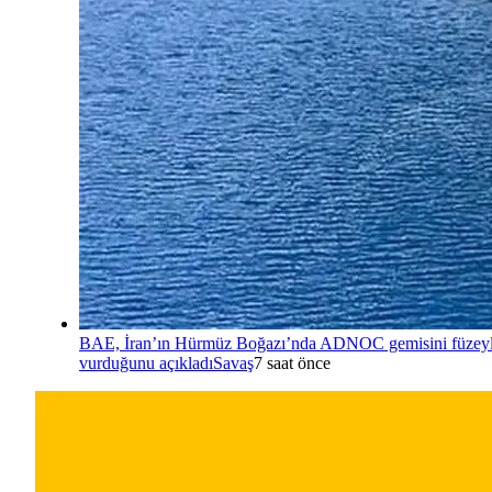
BAE, İran’ın Hürmüz Boğazı’nda ADNOC gemisini füzey
vurduğunu açıkladı
Savaş
7 saat önce