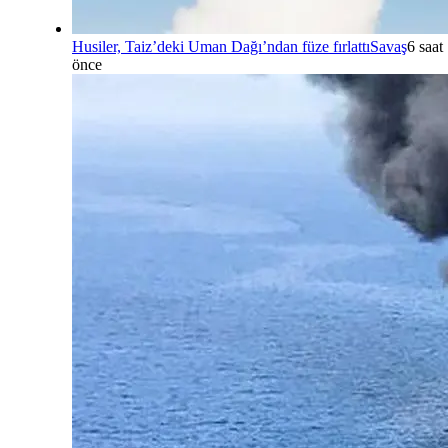
Husiler, Taiz’deki Uman Dağı’ndan füze fırlattı
Savaş
6 saat
önce