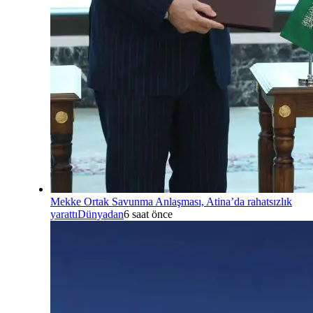
Mekke Ortak Savunma Anlaşması, Atina’da rahatsızlık
yarattı
Dünyadan
6 saat önce