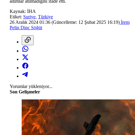
adımlar atılmadığını ifade etti.
Kaynak:
İHA
Etiket:
Suriye
,
Türkiye
26 Aralık 2024 01:36
(Güncelleme:
12 Şubat 2025 16:19
)
İrem
Pelin Dinç Söğüt
Yorumlar yükleniyor...
Son Gelişmeler