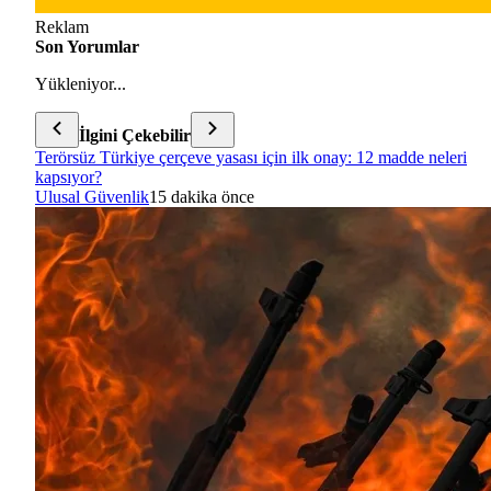
Reklam
Son Yorumlar
Yükleniyor...
İlgini Çekebilir
Terörsüz Türkiye çerçeve yasası için ilk onay: 12 madde neleri
kapsıyor?
Ulusal Güvenlik
15 dakika önce