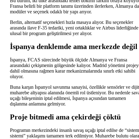
Bu durum, iki ülke arasındaki temel doktrin farkını ortaya koyuyor
Fransa belirli bir platform tanımı üzerinden ilerlerken, Almanya d
modüler ve seçenek odaklı bir yapı arıyor.
Berlin, alternatif seçenekleri hızla masaya alıyor. Bu seçenekler
arasında ilave F-35 tedariki, yeni ortaklıklar ve Airbus liderliğinde
ulusal bir program geliştirilmesi yer alıyor.
İspanya denklemde ama merkezde değil
İspanya, FCAS sürecinde büyük ölçüde Almanya ve Fransa
arasındaki çekişmenin gölgesinde kalıyor. Madrid yönetimi projey
dahil olmasına rağmen karar mekanizmalarında sınırlı etki sahibi
oluyor.
Buna karşın İspanyol savunma sanayisi, özellikle sensörler ve dijit
muharebe altyapısı alanında önemli rol üstleniyor. Bu nedenle sav
uçağı bileşeninin iptal edilmesi, İspanya açısından tamamen
dışlanma anlamına gelmiyor.
Proje bitmedi ama çekirdeği çöktü
Programın merkezindeki insanlı savaş uçağı iptal edilse de “sistem
sistemi” yaklaşımı tamamen terk edilmiyor. Muharebe bulutu olar