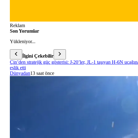
Reklam
Son Yorumlar
Yükleniyor...
İlgini Çekebilir
Çin’den stratejik güç gösterisi: J-20’ler, JL-1 taşıyan H-6N uçağın
eşlik etti
Dünyadan
13 saat önce