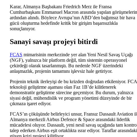
Karar, Almanya Başbakanı Friedrich Merz ile Fransa
Cumhurbaşkanı Emmanuel Macron arasında yapılan görüşmeleri
ardından alındı. Böylece Avrupa’nın ABD’den bağımsız bir hava
gücü oluşturma hedefinde kritik bir girişim başarısızlıkla
sonuçlanıyor.
Sanayi savaşı projeyi bitirdi
FCAS
mimarisinin merkezinde yer alan Yeni Nesil Savaş Uçağı
(NGF), yalnızca bir platform değil, tüm sistemin operasyonel
çekirdeği olarak tasarlanmıştı. Bu nedenle NGF üzerindeki
anlaşmazlık, projenin tamamını işlevsiz hale getiriyor.
Projenin teknik ilerleyişi de bu krizden doğrudan etkileniyor. FC
teknoloji geliştirme aşaması olan Faz 1B’de kilitlenerek
demonstratör geliştirme sürecine geçemiyor. Bu durum, yalnızca
siyasi değil, mühendislik ve program yönetimi düzeyinde de bir
çıkmaza işaret ediyor.
FCAS’ın çöküşünde belirleyici unsur, Fransız Dassault Aviation il
Almanya merkezli Airbus Defence & Space arasındaki liderlik
mücadelesi oluyor. Dassault, yeni nesil savaş uçağında tam kontro
talep ederken Airbus eşit ortaklıkta ısrar ediyor. Taraflar arasındak
güven krizi projeyi kilitliyor.