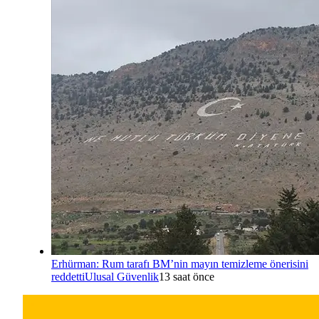
Erhürman: Rum tarafı BM’nin mayın temizleme önerisini
reddetti
Ulusal Güvenlik
13 saat önce