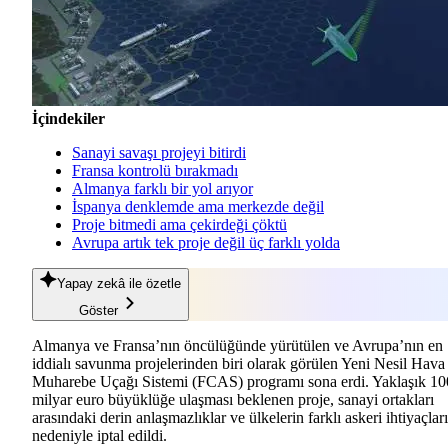
İçindekiler
Sanayi savaşı projeyi bitirdi
Fransa kontrolü bırakmadı
Almanya farklı bir yol arıyor
İspanya denklemde ama merkezde değil
Proje bitmedi ama çekirdeği çöktü
Avrupa artık tek proje değil üç farklı yolda
Yapay zekâ
ile özetle
Göster
Almanya ve Fransa’nın öncülüğünde yürütülen ve Avrupa’nın en
iddialı savunma projelerinden biri olarak görülen Yeni Nesil Hava
Muharebe Uçağı Sistemi (FCAS) programı sona erdi. Yaklaşık 10
milyar euro büyüklüğe ulaşması beklenen proje, sanayi ortakları
arasındaki derin anlaşmazlıklar ve ülkelerin farklı askeri ihtiyaçları
nedeniyle iptal edildi.