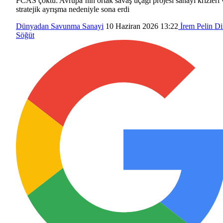
FCAS çöktü: Avrupa’nın ortak savaş uçağı projesi sanayi krizleri 
stratejik ayrışma nedeniyle sona erdi
Dünyadan
Savunma Sanayi
10 Haziran 2026 13:22
İrem Pelin D
Söğüt