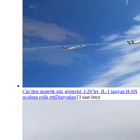
Çin’den stratejik güç gösterisi: J-20’ler, JL-1 taşıyan H-6N
uçağına eşlik etti
Dünyadan
13 saat önce