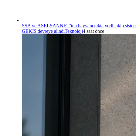
SSB ve ASELSANNET’ten hayvancılıkta yerli takip sistem
GEKİS devreye alındı
Teknoloji
4 saat önce