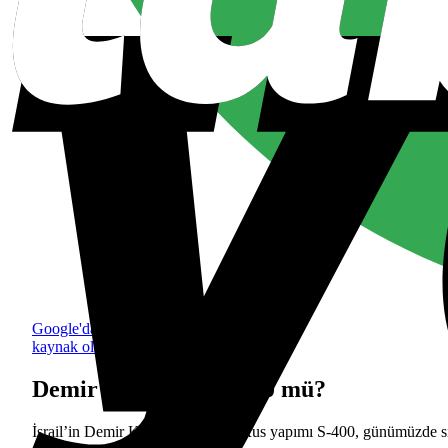
Google'da tercih edilen
kaynak olarak ekle
Demir Kubbe mi, S-400 mü?
İsrail’in Demir Kubbe sistemi ile Rus yapımı S-400, günümüzde sı