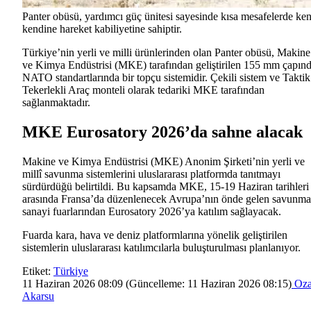
Panter obüsü, yardımcı güç ünitesi sayesinde kısa mesafelerde ke
kendine hareket kabiliyetine sahiptir.
Türkiye’nin yerli ve milli ürünlerinden olan Panter obüsü, Makine
ve Kimya Endüstrisi (MKE) tarafından geliştirilen 155 mm çapınd
NATO standartlarında bir topçu sistemidir. Çekili sistem ve Taktik
Tekerlekli Araç monteli olarak tedariki MKE tarafından
sağlanmaktadır.
MKE Eurosatory 2026’da sahne alacak
Makine ve Kimya Endüstrisi (MKE) Anonim Şirketi’nin yerli ve
millî savunma sistemlerini uluslararası platformda tanıtmayı
sürdürdüğü belirtildi. Bu kapsamda MKE, 15-19 Haziran tarihleri
arasında Fransa’da düzenlenecek Avrupa’nın önde gelen savunma
sanayi fuarlarından Eurosatory 2026’ya katılım sağlayacak.
Fuarda kara, hava ve deniz platformlarına yönelik geliştirilen
sistemlerin uluslararası katılımcılarla buluşturulması planlanıyor.
Etiket:
Türkiye
11 Haziran 2026 08:09
(Güncelleme:
11 Haziran 2026 08:15
)
Oz
Akarsu