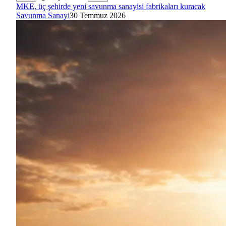
MKE, üç şehirde yeni savunma sanayisi fabrikaları kuracak
Savunma Sanayi
30 Temmuz 2026