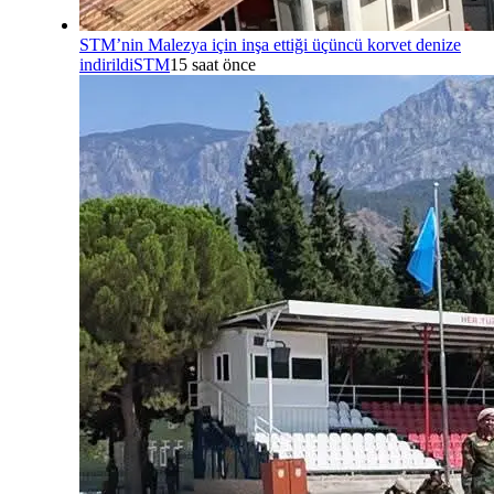
STM’nin Malezya için inşa ettiği üçüncü korvet denize
indirildi
STM
15 saat önce