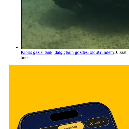
Kıbrıs gazisi tank, dalgıçların gözdesi oldu
Gündem
16 saat
önce