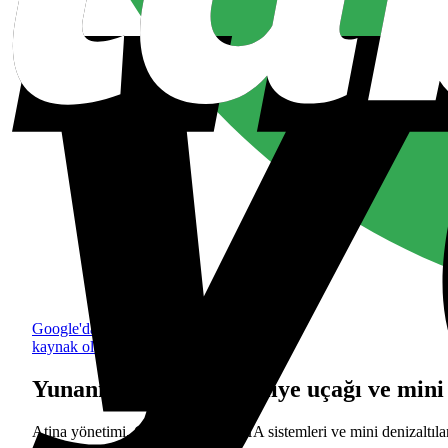
Google'da tercih edilen
kaynak olarak ekle
Yunanistan, C-390 nakliye uçağı ve mini 
Atina yönetimi, C-390 uçakları, İHA sistemleri ve mini denizaltıla