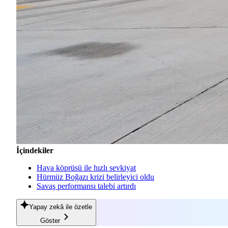
İçindekiler
Hava köprüsü ile hızlı sevkiyat
Hürmüz Boğazı krizi belirleyici oldu
Savaş performansı talebi artırdı
Yapay zekâ
ile özetle
Göster