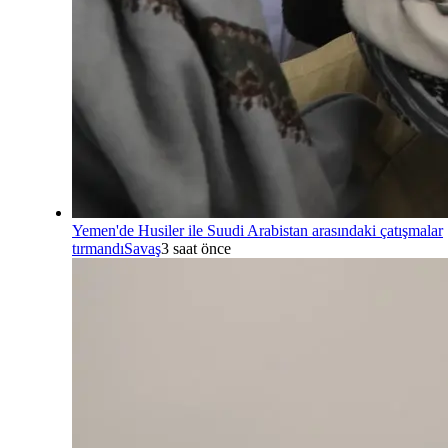
Yemen'de Husiler ile Suudi Arabistan arasındaki çatışmalar
tırmandı
Savaş
3 saat önce