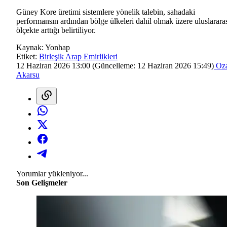
Güney Kore üretimi sistemlere yönelik talebin, sahadaki
performansın ardından bölge ülkeleri dahil olmak üzere uluslarara
ölçekte arttığı belirtiliyor.
Kaynak:
Yonhap
Etiket:
Birleşik Arap Emirlikleri
12 Haziran 2026 13:00
(Güncelleme:
12 Haziran 2026 15:49
)
Oz
Akarsu
Yorumlar yükleniyor...
Son Gelişmeler