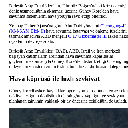
Birleşik Arap Emirlikleri'nin, Hürmüz Boğazı'ndaki kriz nedeniyl
deniz taşımacılığının aksaması üzerine Güney Kore'den hava
savunma sistemlerini hava yoluyla sevk ettiği bildirildi.
Yonhap Haber Ajansı'na göre, Abu Dabi yönetimi
Cheongung-II
(KM-SAM Blok II)
hava savunma bataryası ve önleme füzelerini
taşımak amacıyla ABD menşeili
C-17 Globemaster III
askeri nakl
uçaklarını devreye soktu.
Birleşik Arap Emirlikleri (BAE), ABD, İsrail ve İran merkezli
başlayan çatışmaların ardından hava savunma kapasitesini
güçlendirmek amacıyla Güney Kore’den tedarik ettiği Cheongung
önleyici füze sistemlerinin teslimatının hızlandırılmasını talep etmiş
Hava köprüsü ile hızlı sevkiyat
Güney Koreli askeri kaynaklar, operasyon kapsamında en az seki
nakliye uçağının dönüşümlü olarak görev yaptığını ve sevkiyatın
planlanan takvimin yaklaşık bir ay öncesine çekildiğini doğruladı.