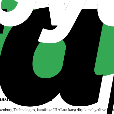
masında ortak olacak
enburg Technologies, kamikaze İHA’lara karşı düşük maliyetli ve konteyne