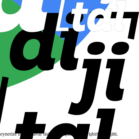
rize bir iha savar sistemi geliştirmek için işbirliğine gitti.