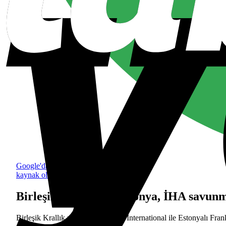
Google'da tercih edilen
kaynak olarak ekle
Birleşik Krallık ve Estonya, İHA savun
Birleşik Krallık merkezli Babcock International ile Estonyalı Frank