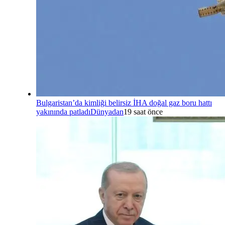
Bulgaristan’da kimliği belirsiz İHA doğal gaz boru hattı
yakınında patladı
Dünyadan
19 saat önce