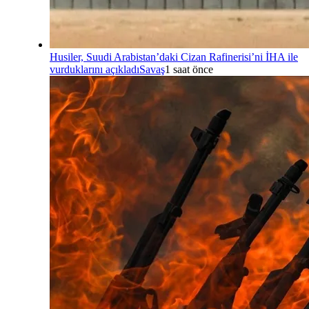
Husiler, Suudi Arabistan’daki Cizan Rafinerisi’ni İHA ile
vurduklarını açıkladı
Savaş
1 saat önce