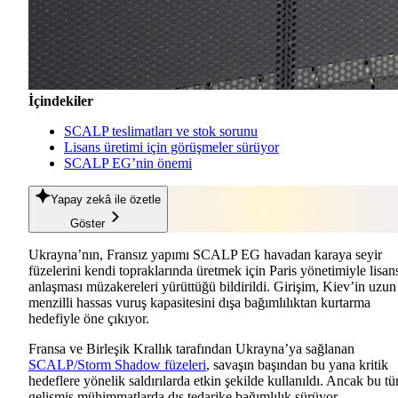
İçindekiler
SCALP teslimatları ve stok sorunu
Lisans üretimi için görüşmeler sürüyor
SCALP EG’nin önemi
Yapay zekâ
ile özetle
Göster
Ukrayna’nın, Fransız yapımı SCALP EG havadan karaya seyir
füzelerini kendi topraklarında üretmek için Paris yönetimiyle lisan
anlaşması müzakereleri yürüttüğü bildirildi. Girişim, Kiev’in uzun
menzilli hassas vuruş kapasitesini dışa bağımlılıktan kurtarma
hedefiyle öne çıkıyor.
Fransa ve Birleşik Krallık tarafından Ukrayna’ya sağlanan
SCALP/Storm Shadow füzeleri
, savaşın başından bu yana kritik
hedeflere yönelik saldırılarda etkin şekilde kullanıldı. Ancak bu tü
gelişmiş mühimmatlarda dış tedarike bağımlılık sürüyor.