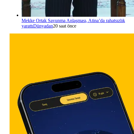
Mekke Ortak Savunma Anlaşması, Atina’da rahatsızlık
yarattı
Dünyadan
20 saat önce