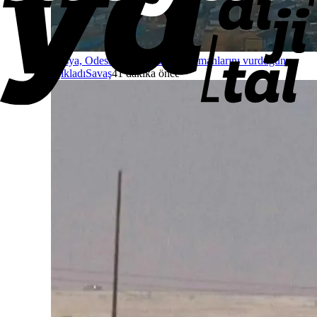
Rusya, Odessa ve Çornomorsk limanlarını vurduğunu
açıkladı
Savaş
41 dakika önce