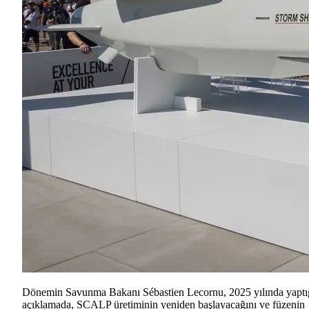
Dönemin Savunma Bakanı Sébastien Lecornu, 2025 yılında yaptı
açıklamada, SCALP üretiminin yeniden başlayacağını ve füzenin