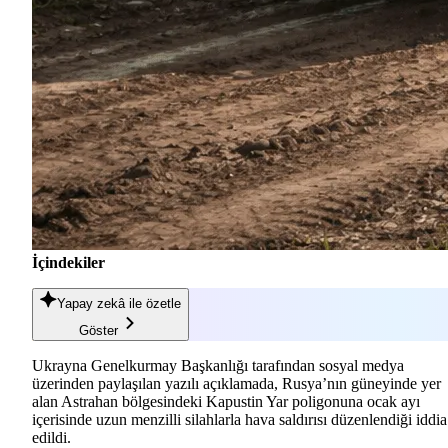
İçindekiler
Yapay zekâ
ile özetle
Göster
Ukrayna Genelkurmay Başkanlığı tarafından sosyal medya
üzerinden paylaşılan yazılı açıklamada, Rusya’nın güneyinde yer
alan Astrahan bölgesindeki Kapustin Yar poligonuna ocak ayı
içerisinde uzun menzilli silahlarla hava saldırısı düzenlendiği iddia
edildi.