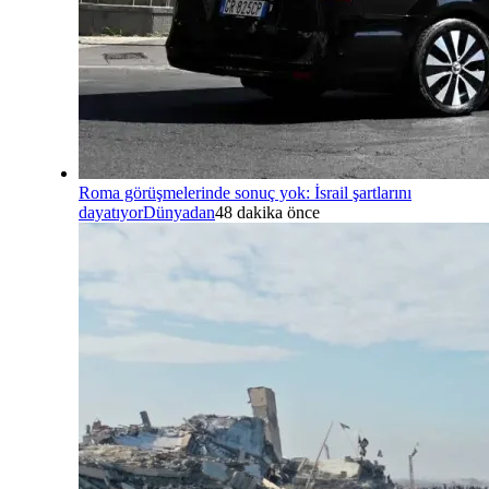
Roma görüşmelerinde sonuç yok: İsrail şartlarını
dayatıyor
Dünyadan
48 dakika önce