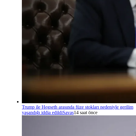
Trump ile Hegseth arasında füze stokları nedeniyle gerilim
yaşandığı iddia edildi
Savaş
14 saat önce