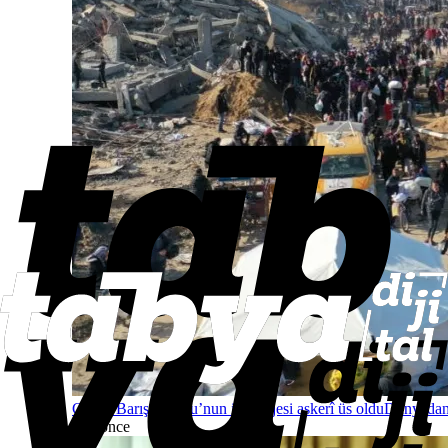
Gazze Barış Kurulu’nun ilk projesi askerî üs oldu
Dünyada
saat önce