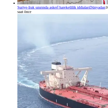
Suriye-Irak sınırında askerî hareketlilik iddiaları
Dünyadan
1
saat önce