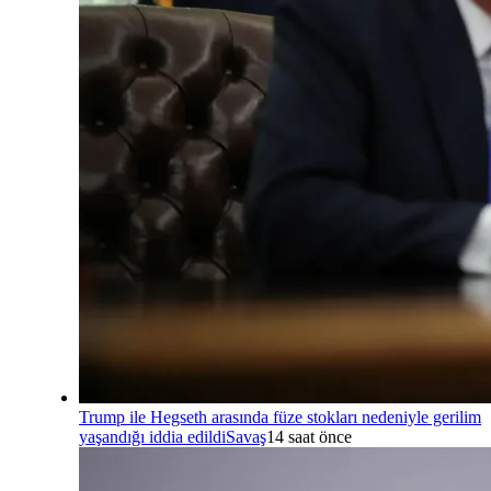
Trump ile Hegseth arasında füze stokları nedeniyle gerilim
yaşandığı iddia edildi
Savaş
14 saat önce