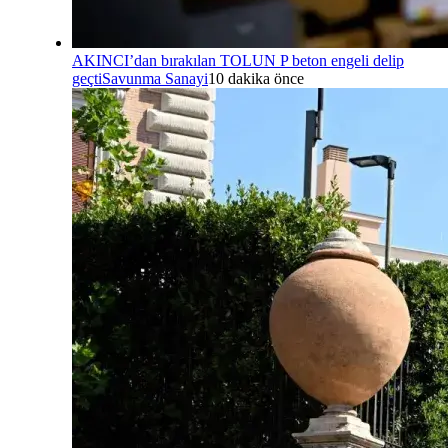
AKINCI’dan bırakılan TOLUN P beton engeli delip
geçti
Savunma Sanayi
10 dakika önce