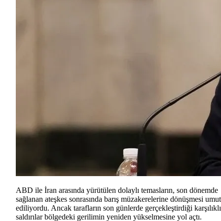
ABD ile İran arasında yürütülen dolaylı temasların, son dönemde
sağlanan ateşkes sonrasında barış müzakerelerine dönüşmesi umut
ediliyordu. Ancak tarafların son günlerde gerçekleştirdiği karşılıklı
saldırılar bölgedeki gerilimin yeniden yükselmesine yol açtı.