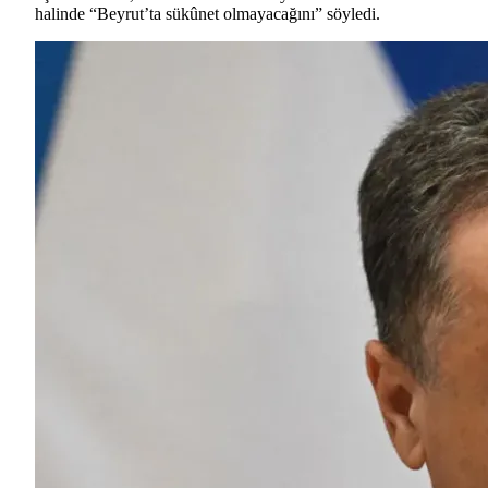
halinde “Beyrut’ta sükûnet olmayacağını” söyledi.