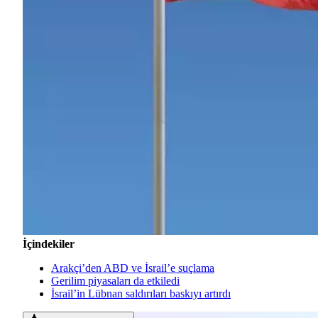
İçindekiler
Arakçi’den ABD ve İsrail’e suçlama
Gerilim piyasaları da etkiledi
İsrail’in Lübnan saldırıları baskıyı artırdı