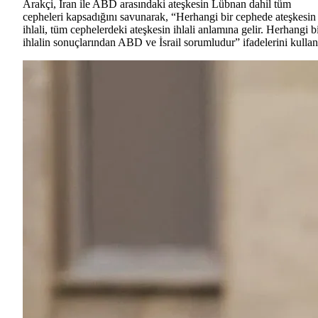
Arakçi, İran ile ABD arasındaki ateşkesin Lübnan dahil tüm
cepheleri kapsadığını savunarak, “Herhangi bir cephede ateşkesin
ihlali, tüm cephelerdeki ateşkesin ihlali anlamına gelir. Herhangi b
ihlalin sonuçlarından ABD ve İsrail sorumludur” ifadelerini kullan