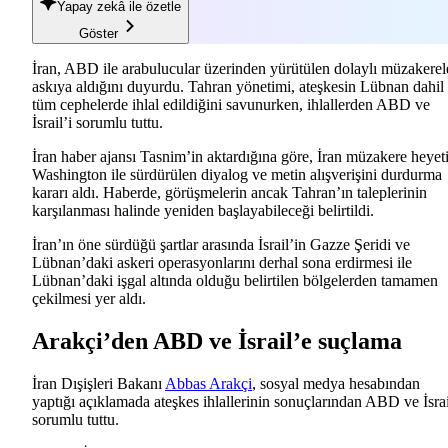
Yapay zekâ
ile özetle
Göster
İran, ABD ile arabulucular üzerinden yürütülen dolaylı müzakerel
askıya aldığını duyurdu. Tahran yönetimi, ateşkesin Lübnan dahil
tüm cephelerde ihlal edildiğini savunurken, ihlallerden ABD ve
İsrail’i sorumlu tuttu.
İran haber ajansı Tasnim’in aktardığına göre, İran müzakere heyet
Washington ile sürdürülen diyalog ve metin alışverişini durdurma
kararı aldı. Haberde, görüşmelerin ancak Tahran’ın taleplerinin
karşılanması halinde yeniden başlayabileceği belirtildi.
İran’ın öne sürdüğü şartlar arasında İsrail’in Gazze Şeridi ve
Lübnan’daki askeri operasyonlarını derhal sona erdirmesi ile
Lübnan’daki işgal altında olduğu belirtilen bölgelerden tamamen
çekilmesi yer aldı.
Arakçi’den ABD ve İsrail’e suçlama
İran Dışişleri Bakanı
Abbas Arakçi
, sosyal medya hesabından
yaptığı açıklamada ateşkes ihlallerinin sonuçlarından ABD ve İsrai
sorumlu tuttu.