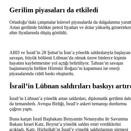
Gerilim piyasaları da etkiledi
Ortadoğu’daki çatışmalar küresel piyasalarda da dalgalanma yaratt
Artan gerilimle birlikte petrol fiyatları ve dolar yükseliş gösterirke
altın fiyatlarında düşüş görüldü.
ABD ve İsrail’in 28 Şubat’ta İran’a yönelik saldırılarıyla başlayan
savaşın, büyük bölümü Lübnan’da olmak üzere binlerce kişinin
hayatını kaybetmesine yol açtığı belirtiliyor. Tahran’ın savaşın
başlamasıyla birlikte Hürmüz Boğazı’nı kapatması ise enerji
piyasalarında ciddi baskı oluşturdu.
İsrail’in Lübnan saldırıları baskıyı artır
İsrail’in Lübnan’a yönelik artan saldırıları, diplomatik gerilimi dah
da tırmandırdı. Avrupa Birliği, İsrail’e askeri tırmanışı durdurma
çağrısı yaptı.
Buna karşın İsrail Başbakanı Benyamin Netanyahu ile Savunma
Bakanı İsrael Katz, Beyrut’a yönelik saldırı emri verdiklerini
açıkladı. Katz, Hizbullah’ın İsrail’e yönelik saldırılarının sürmesi