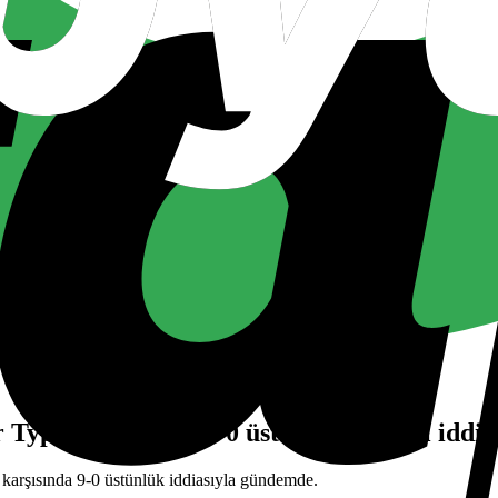
 Typhoon’a karşı 9-0 üstünlük sağladı iddia
 karşısında 9-0 üstünlük iddiasıyla gündemde.