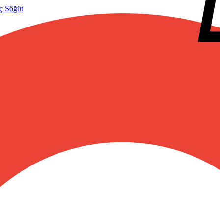
ç Söğüt