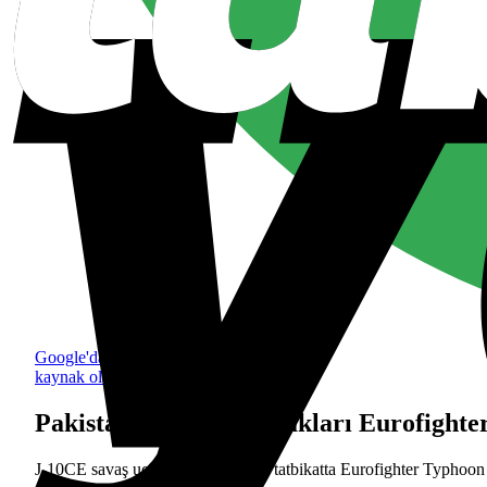
Google'da tercih edilen
kaynak olarak ekle
Pakistan’ın J-10CE uçakları Eurofighter
J-10CE savaş uçakları, Katar’daki tatbikatta Eurofighter Typhoon