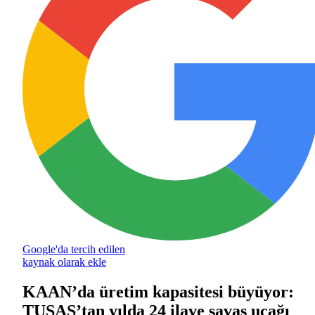
Google'da tercih edilen
kaynak olarak ekle
KAAN’da üretim kapasitesi büyüyor:
TUSAŞ’tan yılda 24 ilave savaş uçağı