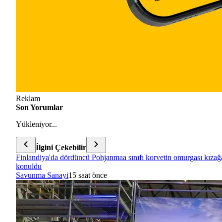
Reklam
Son Yorumlar
Yükleniyor...
İlgini Çekebilir
Finlandiya'da dördüncü Pohjanmaa sınıfı korvetin omurgası kızağ
konuldu
Savunma Sanayi
15 saat önce