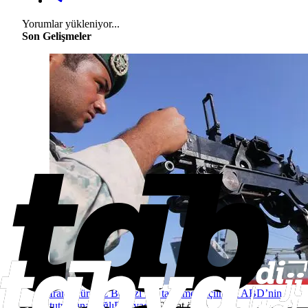
Yorumlar yükleniyor...
Son Gelişmeler
İran: Hürmüz Boğazı’nın tamamen açılması ABD’nin
tutumuna bağlı
Dünyadan
9 saat önce