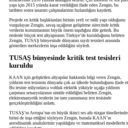
yapı için 2015 yılında karar verildiğini ifade eden Zengin, bu
tarihten sonra tasarım çalışmalarının hızlandığını kaydetti.
Projede en kritik başlıklardan birinin yerli ve milli yapı olduğunu
vurgulayan Zengin, savaş uçağının geliştirme sürecinde kritik
verilerin korunmasının büyük önem taşıdığını dile getirdi. Bu
nedenle birçok test altyapısının Türkiye’de kurulduğunu belirten
Zengin, TUSAŞ bünyesinde dünyanın sayılı tesisleri arasında
gösterilen merkezlerin inşa edildiğini söyledi.
TUSAŞ bünyesinde kritik test tesisleri
kuruldu
KAAN için geliştirilen altyapılar hakkında bilgi veren Zengin,
yıldırım test tesisinin dünyada çok az ülkede bulunduğunu ifade ett
Bu tesiste milyonlarca voltluk elektrik yüküyle uçağa yıldırım
çarpması senaryolarının simüle edildiğini belirten Zengin,
elektromanyetik testlerin ise tam yansımasız test tesisinde
gerçekleştirildiğini anlattı.
TUSAŞ’ın Avrupa’nın en büyük ikinci ses altı rüzgar tünellerinde
birini de inşa ettiğini söyleyen Zengin, burada KAAN’ın
aerodinamik analizlerinin yapıldığını ve matematiksel modellerin t