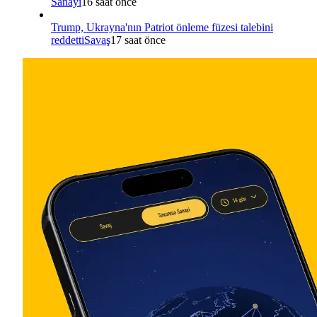
Sanayi
16 saat önce
Trump, Ukrayna'nın Patriot önleme füzesi talebini
reddetti
Savaş
17 saat önce