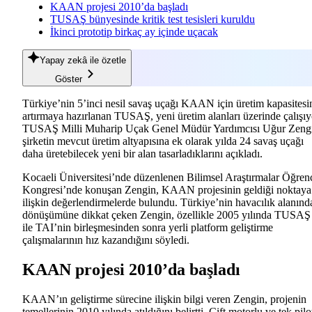
KAAN projesi 2010’da başladı
TUSAŞ bünyesinde kritik test tesisleri kuruldu
İkinci prototip birkaç ay içinde uçacak
Yapay zekâ
ile özetle
Göster
Türkiye’nin 5’inci nesil savaş uçağı KAAN için üretim kapasitesi
artırmaya hazırlanan TUSAŞ, yeni üretim alanları üzerinde çalışıy
TUSAŞ Milli Muharip Uçak Genel Müdür Yardımcısı Uğur Zeng
şirketin mevcut üretim altyapısına ek olarak yılda 24 savaş uçağı
daha üretebilecek yeni bir alan tasarladıklarını açıkladı.
Kocaeli Üniversitesi’nde düzenlenen Bilimsel Araştırmalar Öğren
Kongresi’nde konuşan Zengin, KAAN projesinin geldiği noktaya
ilişkin değerlendirmelerde bulundu. Türkiye’nin havacılık alanınd
dönüşümüne dikkat çeken Zengin, özellikle 2005 yılında TUSAŞ
ile TAI’nin birleşmesinden sonra yerli platform geliştirme
çalışmalarının hız kazandığını söyledi.
KAAN projesi 2010’da başladı
KAAN’ın geliştirme sürecine ilişkin bilgi veren Zengin, projenin
temellerinin 2010 yılında atıldığını belirtti. Çift motorlu ve tek pilo