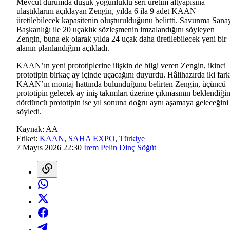
Mevcut durumda düşük yoğunluklu seri üretim altyapısına
ulaştıklarını açıklayan Zengin, yılda 6 ila 9 adet KAAN
üretilebilecek kapasitenin oluşturulduğunu belirtti. Savunma Sana
Başkanlığı ile 20 uçaklık sözleşmenin imzalandığını söyleyen
Zengin, buna ek olarak yılda 24 uçak daha üretilebilecek yeni bir
alanın planlandığını açıkladı.
KAAN’ın yeni prototiplerine ilişkin de bilgi veren Zengin, ikinci
prototipin birkaç ay içinde uçacağını duyurdu. Hâlihazırda iki fark
KAAN’ın montaj hattında bulunduğunu belirten Zengin, üçüncü
prototipin gelecek ay iniş takımları üzerine çıkmasının beklendiğin
dördüncü prototipin ise yıl sonuna doğru aynı aşamaya geleceğini
söyledi.
Kaynak:
AA
Etiket:
KAAN
,
SAHA EXPO
,
Türkiye
7 Mayıs 2026 22:30
İrem Pelin Dinç Söğüt