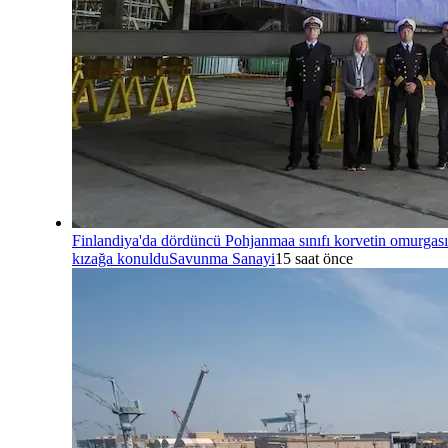
Finlandiya'da dördüncü Pohjanmaa sınıfı korvetin omurgası
kızağa konuldu
Savunma Sanayi
15 saat önce