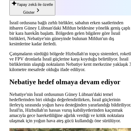
Yapay zekâ
ile özetle
Göster
İsrail ordusuna bağlı zırhlı birlikler, sabahın erken saatlerinden
itibaren Güney Lübnan'daki Mifdun beldesine yönelik geniş çaplı
bir kara harekâtı başlattı. Bölgeden gelen bilgilere göre İsrail
birlikleri, Nebatiye'nin güneyinde bulunan Mifdun'un dış
kesimlerine kadar ilerledi.
Çatışmaların sürdüğü bölgede Hizbullah'ın topçu sistemleri, roketl
ve FPV dronlarla İsrail güçlerine karşı koyduğu belirtiliyor. İsrail
birliklerinin ulaştığı noktaların Nebatiye kent merkezine yaklaşık 
kilometre mesafede olduğu ifade ediliyor.
Nebatiye hedef olmaya devam ediyor
Nebatiye'nin İsrail ordusunun Güney Lübnan'daki temel
hedeflerinden biri olduğu değerlendirilirken, İsrail güçlerinin
ilerleyiş sırasında yoğun hava desteğinden yararlandığı bildiriliyor
İsrail'in, Hizbullah'ın hassas vuruş kabiliyetlerinden kaçınmak
amacıyla gece hareketliliğine ağırlık verdiği ve kritik noktalara
ulaşmak için yoğun hava ateş gücü kullandığı öne sürülüyor.