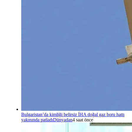
Bulgaristan’da kimliği belirsiz İHA doğal gaz boru hattı
yakınında patladı
Dünyadan
4 saat önce