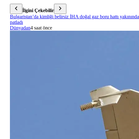
İlgini Çekebilir
Bulgaristan’da kimliği belirsiz İHA doğal gaz boru hattı yakınında
patladı
Dünyadan
4 saat önce