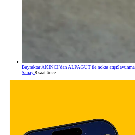
Bayraktar AKINCI’dan ALPAGUT ile nokta atışı
Savunma
Sanayi
8 saat önce