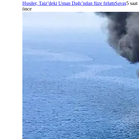
Husiler, Taiz’deki Uman Dağı’ndan füze fırlattı
Savaş
5 saat
önce