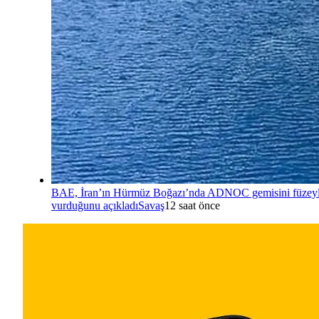
BAE, İran’ın Hürmüz Boğazı’nda ADNOC gemisini füzey
vurduğunu açıkladı
Savaş
12 saat önce