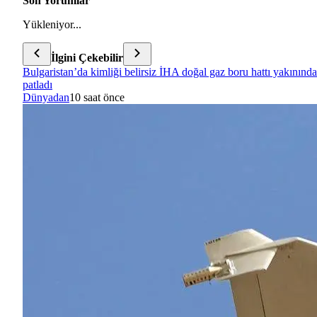
Son Yorumlar
Yükleniyor...
İlgini Çekebilir
Bulgaristan’da kimliği belirsiz İHA doğal gaz boru hattı yakınında
patladı
Dünyadan
10 saat önce