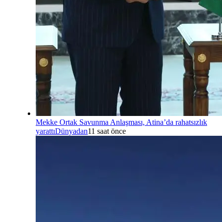
Mekke Ortak Savunma Anlaşması, Atina’da rahatsızlık
yarattı
Dünyadan
11 saat önce