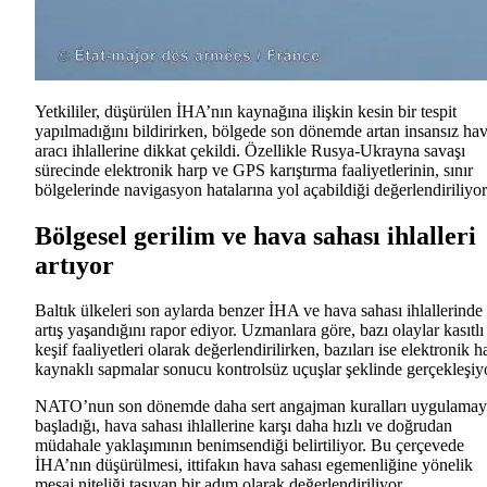
Yetkililer, düşürülen İHA’nın kaynağına ilişkin kesin bir tespit
yapılmadığını bildirirken, bölgede son dönemde artan insansız ha
aracı ihlallerine dikkat çekildi. Özellikle Rusya-Ukrayna savaşı
sürecinde elektronik harp ve GPS karıştırma faaliyetlerinin, sınır
bölgelerinde navigasyon hatalarına yol açabildiği değerlendiriliyor
Bölgesel gerilim ve hava sahası ihlalleri
artıyor
Baltık ülkeleri son aylarda benzer İHA ve hava sahası ihlallerinde
artış yaşandığını rapor ediyor. Uzmanlara göre, bazı olaylar kasıtlı
keşif faaliyetleri olarak değerlendirilirken, bazıları ise elektronik h
kaynaklı sapmalar sonucu kontrolsüz uçuşlar şeklinde gerçekleşiy
NATO’nun son dönemde daha sert angajman kuralları uygulamay
başladığı, hava sahası ihlallerine karşı daha hızlı ve doğrudan
müdahale yaklaşımının benimsendiği belirtiliyor. Bu çerçevede
İHA’nın düşürülmesi, ittifakın hava sahası egemenliğine yönelik
mesaj niteliği taşıyan bir adım olarak değerlendiriliyor.