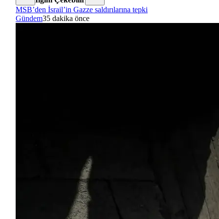
MSB’den İsrail’in Gazze saldırılarına tepki
Gündem
35 dakika önce