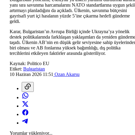
yanı sıra savunma harcamalarını NATO standartlarına uygun şeki
artırmayı planladığını da açıkladı. Ülkenin, savunma bütçesini
gayrisafi yurt içi hasılanın yüzde 5’ine çıkarma hedefi gündeme
geldi.
Karar, Bulgaristan’ın Avrupa Birliği içinde Ukrayna’ya yönelik
destek politikalarında farklılaşan yaklaşımları da yeniden gündem
taşıdı. Ülkenin AB’nin en düşük gelir seviyesine sahip üyelerinde
biri olması ve AB fonlarına yüksek bağımlılığı, dış politika
tercihlerini etkileyen faktörler arasında gösteriliyor.
Kaynak:
Politico EU
Etiket:
Bulgaristan
10 Haziran 2026 11:51
Ozan Akarsu
Yorumlar yükleniyor...