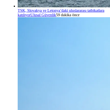
TSK, Slovakya ve Letonya’daki uluslararası tatbikatlara
katılıyor
Ulusal Güvenlik
59 dakika önce