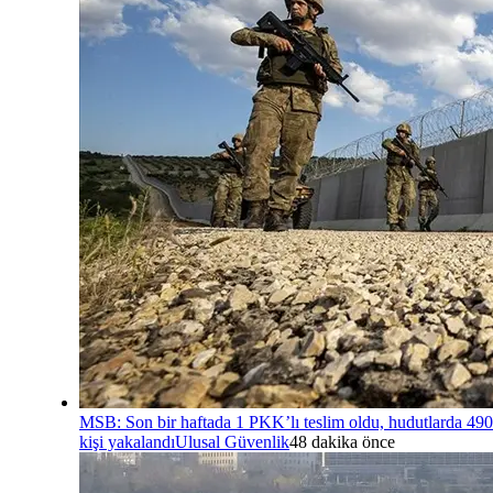
MSB: Son bir haftada 1 PKK’lı teslim oldu, hudutlarda 490
kişi yakalandı
Ulusal Güvenlik
48 dakika önce