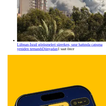
Lübnan-İsrail görüşmeleri sürerken, sınır hattında çatışma
yeniden tırmandı
Dünyadan
1 saat önce