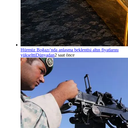
Hürmüz Boğazı’nda anlaşma beklentisi altın fiyatlarını
yükseltti
Dünyadan
2 saat önce