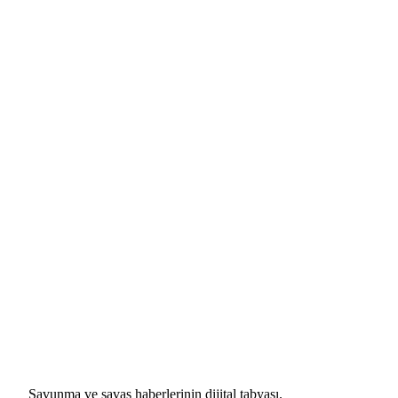
Savunma ve savaş haberlerinin dijital tabyası.