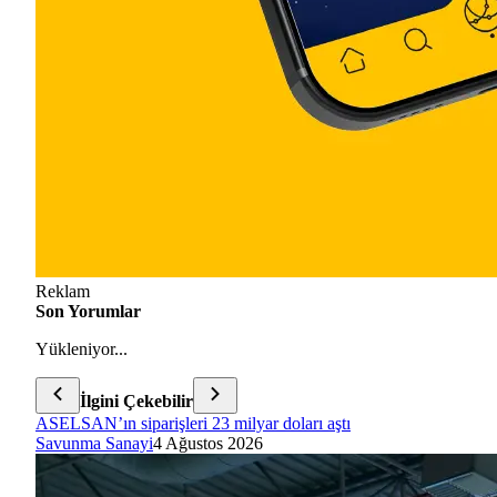
Reklam
Son Yorumlar
Yükleniyor...
İlgini Çekebilir
ASELSAN’ın siparişleri 23 milyar doları aştı
Savunma Sanayi
4 Ağustos 2026