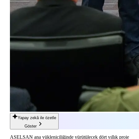
Yapay zekâ
ile özetle
Göster
ASELSAN ana yükleniciliğinde yürütülecek dört yıllık proje