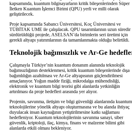
kapsamında, kuantum bilgisayarların kritik bileşenlerinden Süper
İletken Kuantum İşlemci Birimi (QPU) yerli ve milli olarak
geliştirilecek.
Proje kapsamında Sabancı Üniversitesi, Koç Üniversitesi ve
TÜBİTAK UME ile çalışılacak. QPU tasarımlarının uzun süredir
sürdürüldüğü projede, ASELSAN’da birimlerin seri üretimi için
gerekli altyapı yatırımlarının da tamamlanmakta olduğu belirtildi.
Teknolojik bağımsızlık ve Ar-Ge hedefle
Çalışmayla Türkiye’nin kuantum donanım alanında teknolojik
bağımsızlığının desteklenmesi, kritik kuantum bileşenlerinde dışa
bağımlılığın azaltılması ve Ar-Ge altyapısının güçlendirilmesi
amaçlanıyor. Yoğun madde fiziği, mikrodalga mühendisliği,
elektronik ve kuantum bilgi teorisi gibi alanlarda yetkinliğin
artırılması da proje hedefleri arasında yer alıyor.
Projenin, savunma, iletişim ve bilgi güvenliği alanlarında kuantum
teknolojilerine yönelik altyapı oluşturmasına ve bu alanda ihtiyaç
duyulacak insan kaynağının yetiştirilmesine katkı sağlaması
hedefleniyor. Kuantum teknolojilerinin savunma sanayi, siber
güvenlik, kriptoloji, ilaç, kimya, finans ve malzeme bilimi gibi
alanlarda etkili olması bekleniyor.