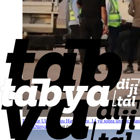
Deyrizor Uluslararası Havalimanı, 14 yıl sonra sivil uçuşlar
açıldı
Dünyadan
2 saat önce