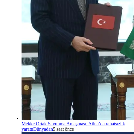
Mekke Ortak Savunma Anlaşması, Atina’da rahatsızlık
yarattı
Dünyadan
5 saat önce