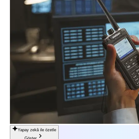
Yapay zekâ
ile özetle
Göster