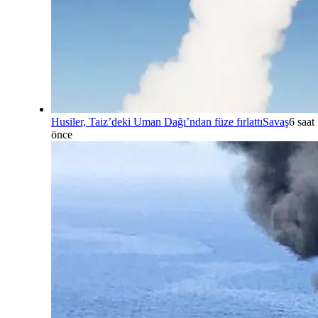
Husiler, Taiz’deki Uman Dağı’ndan füze fırlattı
Savaş
6 saat
önce