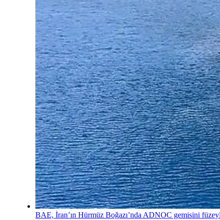
BAE, İran’ın Hürmüz Boğazı’nda ADNOC gemisini füzey