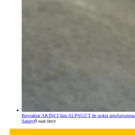
Bayraktar AKINCI’dan ALPAGUT ile nokta atışı
Savunma
Sanayi
9 saat önce