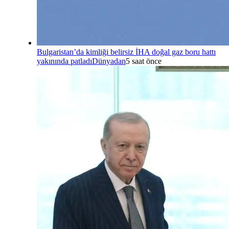
Bulgaristan’da kimliği belirsiz İHA doğal gaz boru hattı
yakınında patladı
Dünyadan
5 saat önce