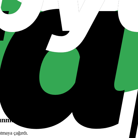
unması çağrısı
atmaya çağırdı.