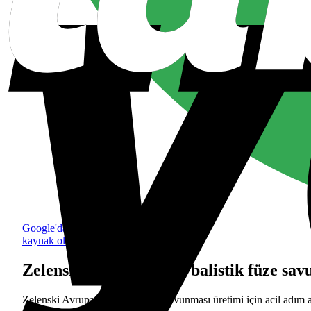
Google'da tercih edilen
kaynak olarak ekle
Zelenski’den NATO’ya balistik füze sav
Zelenski Avrupa’yı balistik füze savunması üretimi için acil adım 