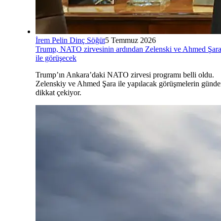
İrem Pelin Dinç Söğüt
5 Temmuz 2026
Trump, NATO zirvesinin ardından Zelenski ve Ahmed Şar
ile görüşecek
Trump’ın Ankara’daki NATO zirvesi programı belli oldu.
Zelenskiy ve Ahmed Şara ile yapılacak görüşmelerin günd
dikkat çekiyor.