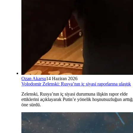
Ozan Akarsu
14 Haziran 2026
Volodomir Zelenski: Rusya’nın iç siyasi raporlarına ulaştık
Zelenski, Rusya’nın iç siyasi durumuna ilişkin rapor elde
ettiklerini açıklayarak Putin’e yönelik hoşnutsuzluğun arttığ
öne sürdü.