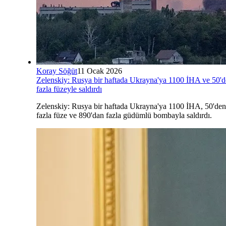
Koray Söğüt
11 Ocak 2026
Zelenskiy: Rusya bir haftada Ukrayna'ya 1100 İHA ve 50'
fazla füzeyle saldırdı
Zelenskiy: Rusya bir haftada Ukrayna'ya 1100 İHA, 50'den
fazla füze ve 890'dan fazla güdümlü bombayla saldırdı.