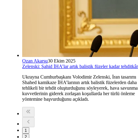
Ozan Akarsu
30 Ekim 2025
Zelenski: Şahid İHA’lar artık balistik füzeler kadar tehditkâr
Ukrayna Cumhurbaşkanı Volodimir Zelenski, İran tasarımı
Shahed kamikaze İHA’larının artık balistik füzelerden daha
tehlikeli bir tehdit oluşturduğunu söyleyerek, hava savunma
kuvvetlerinin giderek zorlaşan koşullarda her türlü önleme
yöntemine başvurduğunu açıkladı.
1
2