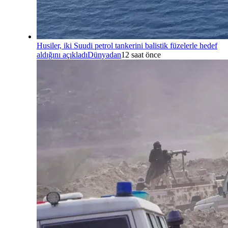
Husiler, iki Suudi petrol tankerini balistik füzelerle hedef
aldığını açıkladı
Dünyadan
12 saat önce