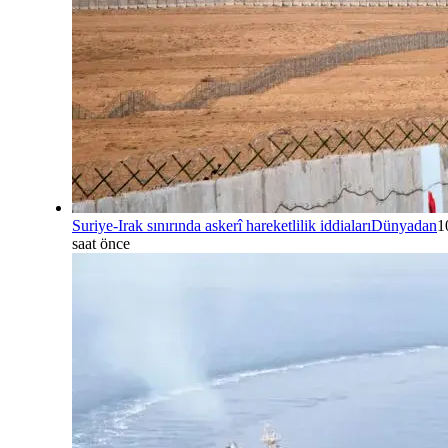
Suriye-Irak sınırında askerî hareketlilik iddiaları
Dünyadan
1
saat önce