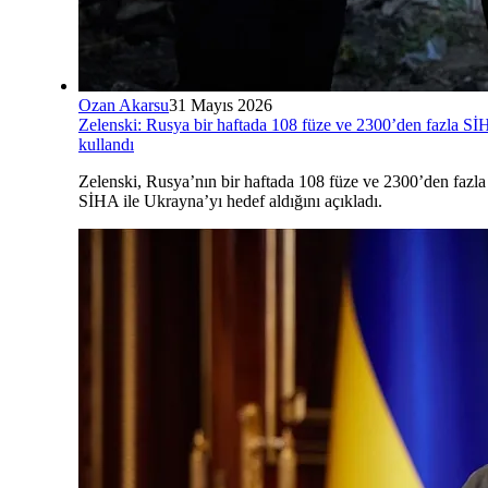
Ozan Akarsu
31 Mayıs 2026
Zelenski: Rusya bir haftada 108 füze ve 2300’den fazla S
kullandı
Zelenski, Rusya’nın bir haftada 108 füze ve 2300’den fazla
SİHA ile Ukrayna’yı hedef aldığını açıkladı.