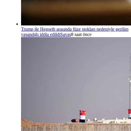
Trump ile Hegseth arasında füze stokları nedeniyle gerilim
yaşandığı iddia edildi
Savaş
8 saat önce