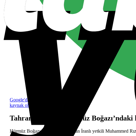
Google'da tercih edilen
kaynak olarak ekle
Tahran yönetimi Hürmüz Boğazı’ndaki ha
Hürmüz Boğazı konusunda konuşan İranlı yetkili Muhammed Rıza Ar