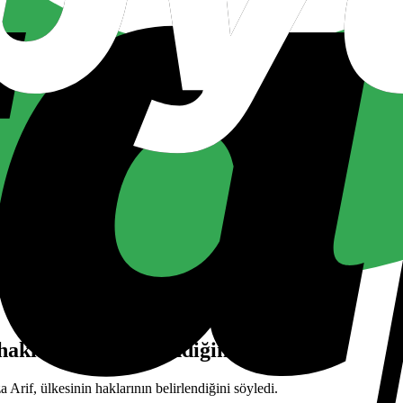
klarının “belirlendiğini” açıkladı
if, ülkesinin haklarının belirlendiğini söyledi.