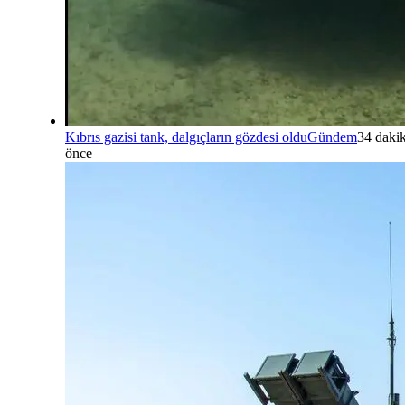
Kıbrıs gazisi tank, dalgıçların gözdesi oldu
Gündem
34 daki
önce