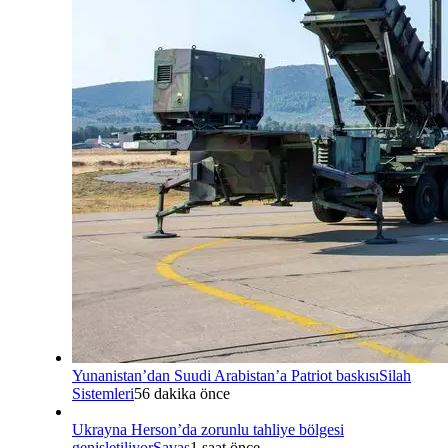
Yunanistan’dan Suudi Arabistan’a Patriot baskısı
Silah
Sistemleri
56 dakika önce
Ukrayna Herson’da zorunlu tahliye bölgesi
genişletiliyor
Savaş
1 saat önce