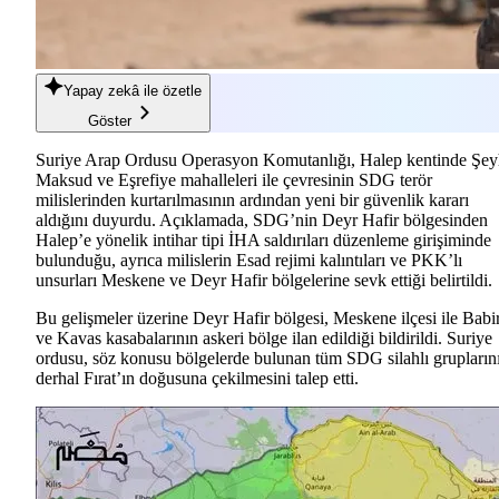
Yapay zekâ
ile özetle
Göster
Suriye Arap Ordusu Operasyon Komutanlığı, Halep kentinde Şe
Maksud ve Eşrefiye mahalleleri ile çevresinin SDG terör
milislerinden kurtarılmasının ardından yeni bir güvenlik kararı
aldığını duyurdu. Açıklamada, SDG’nin Deyr Hafir bölgesinden
Halep’e yönelik intihar tipi İHA saldırıları düzenleme girişiminde
bulunduğu, ayrıca milislerin Esad rejimi kalıntıları ve PKK’lı
unsurları Meskene ve Deyr Hafir bölgelerine sevk ettiği belirtildi.
Bu gelişmeler üzerine Deyr Hafir bölgesi, Meskene ilçesi ile Babir
ve Kavas kasabalarının askeri bölge ilan edildiği bildirildi. Suriye
ordusu, söz konusu bölgelerde bulunan tüm SDG silahlı grupların
derhal Fırat’ın doğusuna çekilmesini talep etti.