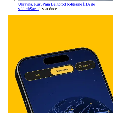
Ukrayna, Rusya'nın Belgorod bölgesine İHA ile
saldırdı
Savaş
1 saat önce