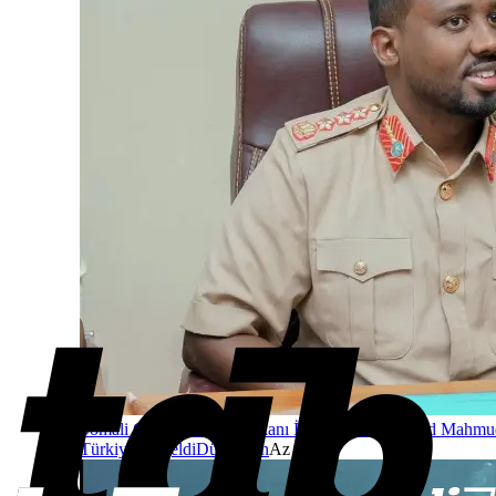
Somali Genelkurmay Başkanı İbrahim Muhammed Mahmu
Türkiye’ye geldi
Dünyadan
Az önce