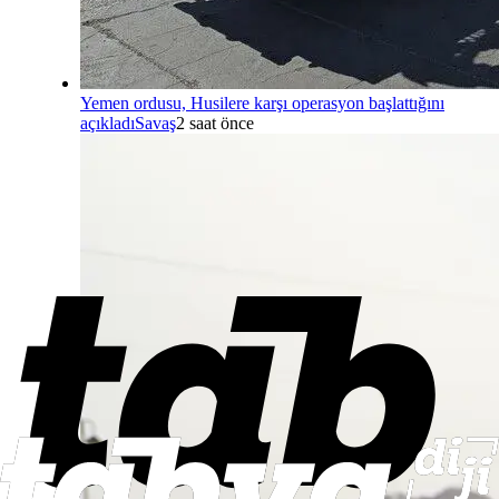
Yemen ordusu, Husilere karşı operasyon başlattığını
açıkladı
Savaş
2 saat önce