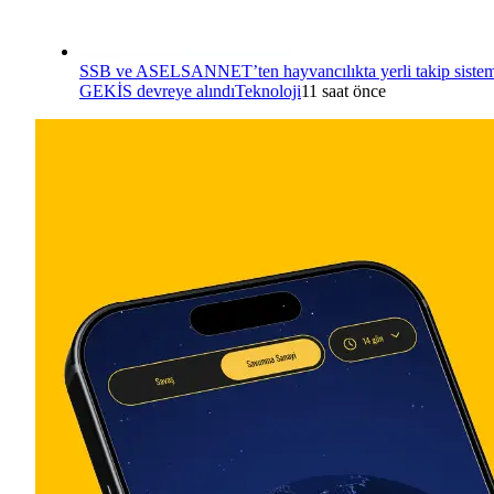
SSB ve ASELSANNET’ten hayvancılıkta yerli takip sistem
GEKİS devreye alındı
Teknoloji
11 saat önce