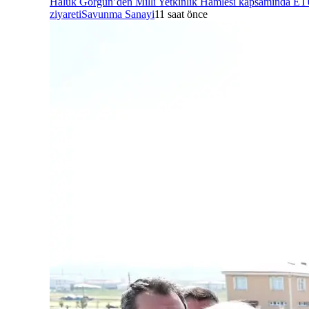
Haluk Görgün’den Millî Yetkinlik Hamlesi kapsamında E
ziyareti
Savunma Sanayi
11 saat önce