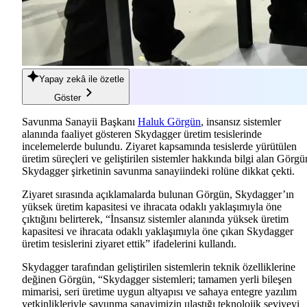
Yapay zekâ
ile özetle
Göster
Savunma Sanayii Başkanı
Haluk Görgün
, insansız sistemler
alanında faaliyet gösteren Skydagger üretim tesislerinde
incelemelerde bulundu. Ziyaret kapsamında tesislerde yürütülen
üretim süreçleri ve geliştirilen sistemler hakkında bilgi alan Görgü
Skydagger şirketinin savunma sanayiindeki rolüne dikkat çekti.
Ziyaret sırasında açıklamalarda bulunan Görgün, Skydagger’ın
yüksek üretim kapasitesi ve ihracata odaklı yaklaşımıyla öne
çıktığını belirterek, “İnsansız sistemler alanında yüksek üretim
kapasitesi ve ihracata odaklı yaklaşımıyla öne çıkan Skydagger
üretim tesislerini ziyaret ettik” ifadelerini kullandı.
Skydagger tarafından geliştirilen sistemlerin teknik özelliklerine
değinen Görgün, “Skydagger sistemleri; tamamen yerli bileşen
mimarisi, seri üretime uygun altyapısı ve sahaya entegre yazılım
yetkinlikleriyle savunma sanayimizin ulaştığı teknolojik seviyeyi