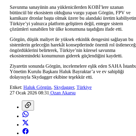
Savunma sanayiinin ana yüklenicilerden KOBİ’lere uzanan
bütüncül bir ekosistem olduğuna vurgu yapan Görgün, FPV ve
kamikaze dronlar başta olmak üzere bu alandaki üretim kabiliyeti
Türkiye’yi yalnızca platform geliştiren değil, entegre sistem
çözümleri sunabilen bir ülke konumuna taşıdığını ifade etti.
Görgün, düşük maliyet ile yüksek etkinlik dengesini sağlayan bu
sistemlerin geleceğin harekât konseptlerinde önemli rol üstleneceğ
öngördüklerini belirterek, Türkiye’nin küresel savunma
ekosistemindeki konumunun giderek güçlendiğini kaydetti.
Ziyaretin sonunda Görgün, incelemelere eşlik eden SAHA İstanb
Yönetim Kurulu Başkanı Haluk Bayraktar’a ve ev sahipliği
dolayısıyla Skydagger ekibine teşekkür etti.
Etiket:
Haluk Görgün
,
Skydagger
,
Türkiye
27 Ocak 2026 08:31
Ozan Akarsu