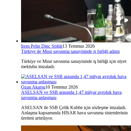
İrem Pelin Dinç Söğüt
13 Temmuz 2026
Türkiye ile Mısır savunma sanayisinde iş birliği adımı
Türkiye ve Mısır savunma sanayisinde iş birliği için niyet
mektubu imzaladı.
Ozan Akarsu
10 Temmuz 2026
ASELSAN ve SSB arasında 1,47 milyar avroluk hava
savunma anlaşması
ASELSAN ile SSB Çelik Kubbe için sözleşme imzaladı.
Anlaşma kapsamında HİSAR hava savunma sistemlerinin
üretimi artırılıyor.