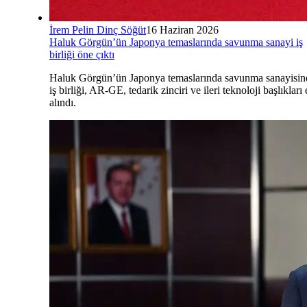
İrem Pelin Dinç Söğüt
16 Haziran 2026
Haluk Görgün’ün Japonya temaslarında savunma sanayi iş
birliği öne çıktı
Haluk Görgün’ün Japonya temaslarında savunma sanayisin
iş birliği, AR-GE, tedarik zinciri ve ileri teknoloji başlıkları 
alındı.