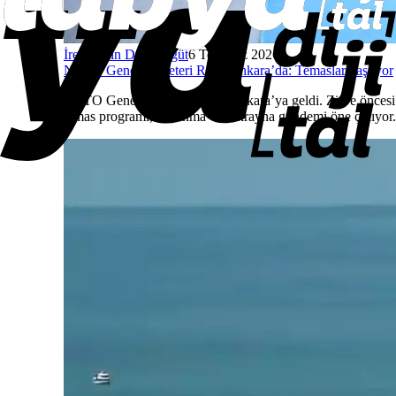
İrem Pelin Dinç Söğüt
6 Temmuz 2026
NATO Genel Sekreteri Rutte Ankara’da: Temaslar başlıyor
NATO Genel Sekreteri Rutte Ankara’ya geldi. Zirve öncesi
temas programı, savunma ve Ukrayna gündemi öne çıkıyor.