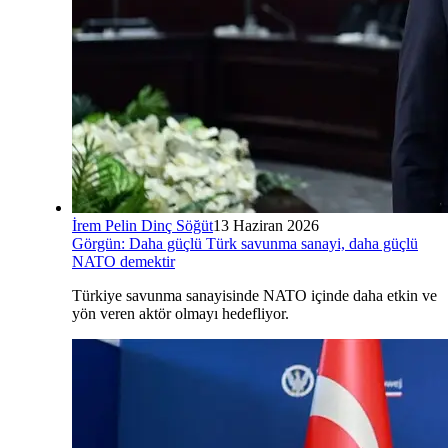
İrem Pelin Dinç Söğüt
13 Haziran 2026
Görgün: Daha güçlü Türk savunma sanayi, daha güçlü
NATO demektir
Türkiye savunma sanayisinde NATO içinde daha etkin ve
yön veren aktör olmayı hedefliyor.