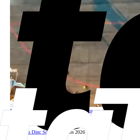
BAYKAR, 10 K2 Kamikaze İHA ile otonom sürü kabiliyetini doğ
K2 sürü uçuşuna ait görüntülerde 10 İHA’nın eş zamanlı hareket 
İrem Pelin Dinç Söğüt
1 Ağustos 2026