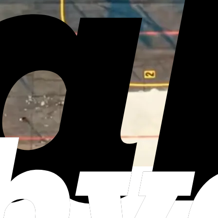
ruladı
ve görev koordinasyonu dikkat çekti.