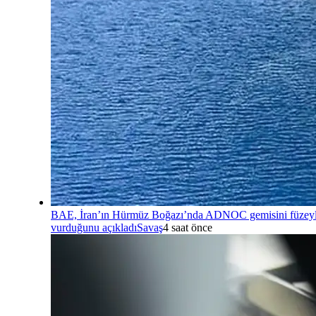
BAE, İran’ın Hürmüz Boğazı’nda ADNOC gemisini füzey
vurduğunu açıkladı
Savaş
4 saat önce