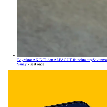
Bayraktar AKINCI’dan ALPAGUT ile nokta atışı
Savunma
Sanayi
7 saat önce