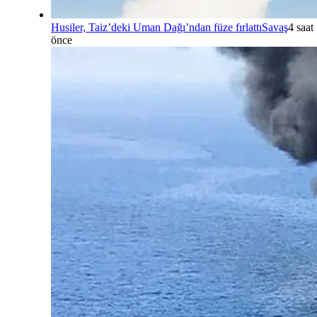
Husiler, Taiz’deki Uman Dağı’ndan füze fırlattı
Savaş
4 saat
önce