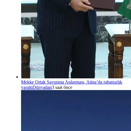
Mekke Ortak Savunma Anlaşması, Atina’da rahatsızlık
yarattı
Dünyadan
3 saat önce