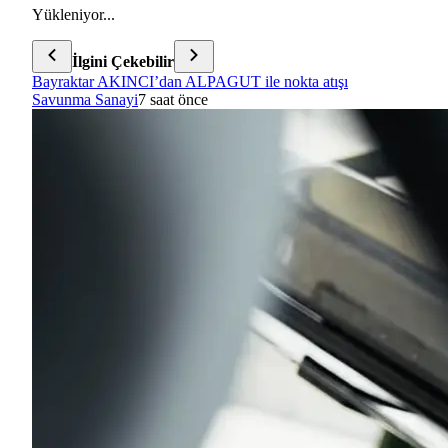
Yükleniyor...
İlgini Çekebilir
Bayraktar AKINCI’dan ALPAGUT ile nokta atışı
Savunma Sanayi
7 saat önce