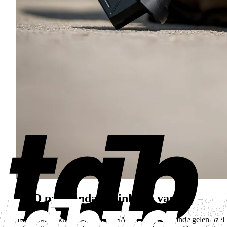
ABD pazarında derinleşen varlık
1880 yılında kurulan SARSILMAZ, Türkiye'nin önde gelen özel