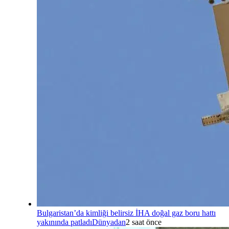
Bulgaristan’da kimliği belirsiz İHA doğal gaz boru hattı
yakınında patladı
Dünyadan
2 saat önce