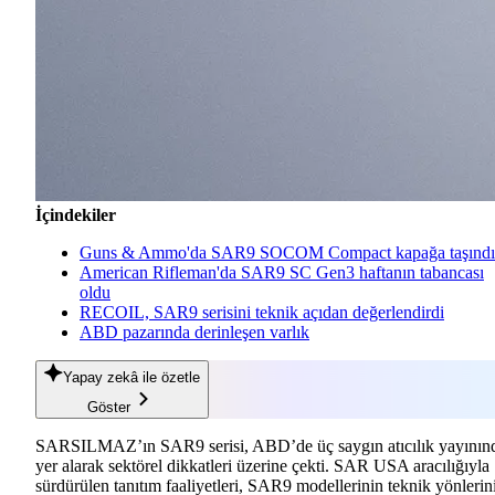
İçindekiler
Guns & Ammo'da SAR9 SOCOM Compact kapağa taşındı
American Rifleman'da SAR9 SC Gen3 haftanın tabancası
oldu
RECOIL, SAR9 serisini teknik açıdan değerlendirdi
ABD pazarında derinleşen varlık
Yapay zekâ
ile özetle
Göster
SARSILMAZ’ın SAR9 serisi, ABD’de üç saygın atıcılık yayının
yer alarak sektörel dikkatleri üzerine çekti. SAR USA aracılığıyla
sürdürülen tanıtım faaliyetleri, SAR9 modellerinin teknik yönlerin