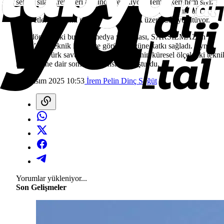
sektör silah üreticileri arasında yer alıyor. Hem askeri hem sivil
alanda geniş ürün yelpazesi sunan şirket, ABD pazarındaki
faaliyetlerini Miami merkezli SAR USA üzerinden yürütüyor.
Son dönemdeki bu üçlü medya yansıması, SARSILMAZ’ın
ABD’deki teknik itibarı ve görünürlüğüne katkı sağladı. Aynı
zamanda Türk savunma sanayi ürünlerinin küresel ölçekteki tekni
kabiliyetine dair somut bir yansıma oluşturdu.
27 Kasım 2025 10:53
İrem Pelin Dinç Söğüt
Yorumlar yükleniyor...
Son Gelişmeler