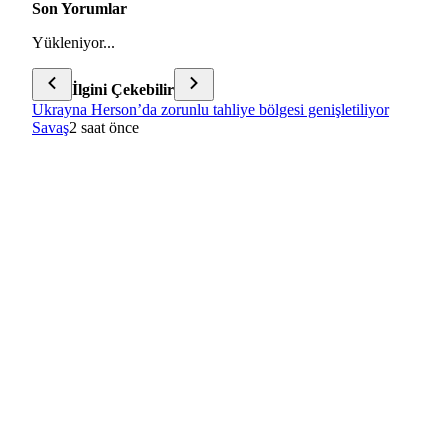
Son Yorumlar
Yükleniyor...
İlgini Çekebilir
Ukrayna Herson’da zorunlu tahliye bölgesi genişletiliyor
Savaş
2 saat önce