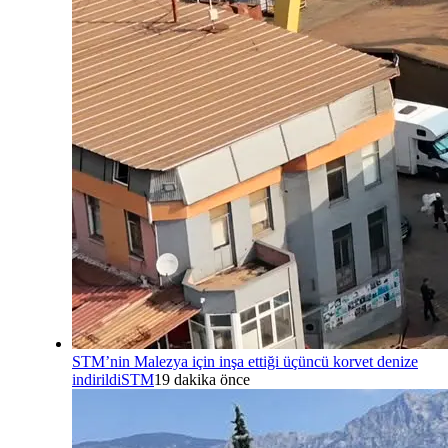
STM’nin Malezya için inşa ettiği üçüncü korvet denize
indirildi
STM
19 dakika önce