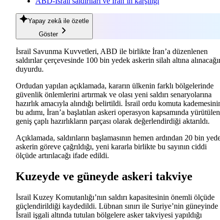
ABD-İsrail saldırıları ve İran’ın karşılığı
Yapay zekâ
ile özetle
Göster
İsrail Savunma Kuvvetleri
, ABD ile birlikte İran’a düzenlenen
saldırılar çerçevesinde 100 bin yedek askerin silah altına alınacağı
duyurdu.
Ordudan yapılan açıklamada, kararın ülkenin farklı bölgelerinde
güvenlik önlemlerini artırmak ve olası yeni saldırı senaryolarına
hazırlık amacıyla alındığı belirtildi. İsrail ordu komuta kademesini
bu adımı, İran’a başlatılan askeri operasyon kapsamında yürütülen
geniş çaplı hazırlıkların parçası olarak değerlendirdiği aktarıldı.
Açıklamada, saldırıların başlamasının hemen ardından 20 bin yed
askerin göreve çağrıldığı, yeni kararla birlikte bu sayının ciddi
ölçüde artırılacağı ifade edildi.
Kuzeyde ve güneyde askeri takviye
İsrail Kuzey Komutanlığı’nın saldırı kapasitesinin önemli ölçüde
güçlendirildiği kaydedildi. Lübnan sınırı ile Suriye’nin güneyinde
İsrail işgali altında tutulan bölgelere asker takviyesi yapıldığı