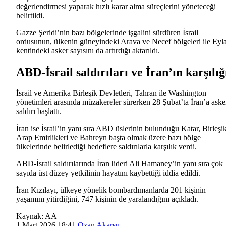
değerlendirmesi yaparak hızlı karar alma süreçlerini yöneteceği
belirtildi.
Gazze Şeridi’nin bazı bölgelerinde işgalini sürdüren İsrail
ordusunun, ülkenin güneyindeki Arava ve Necef bölgeleri ile Eyla
kentindeki asker sayısını da artırdığı aktarıldı.
ABD-İsrail saldırıları ve İran’ın karşılığ
İsrail
ve
Amerika Birleşik Devletleri
, Tahran ile Washington
yönetimleri arasında müzakereler sürerken 28 Şubat’ta İran’a aske
saldırı başlattı.
İran
ise İsrail’in yanı sıra ABD üslerinin bulunduğu Katar, Birleşi
Arap Emirlikleri ve Bahreyn başta olmak üzere bazı bölge
ülkelerinde belirlediği hedeflere saldırılarla karşılık verdi.
ABD-İsrail saldırılarında İran lideri
Ali Hamaney
’in yanı sıra çok
sayıda üst düzey yetkilinin hayatını kaybettiği iddia edildi.
İran Kızılayı
, ülkeye yönelik bombardımanlarda 201 kişinin
yaşamını yitirdiğini, 747 kişinin de yaralandığını açıkladı.
Kaynak:
AA
1 Mart 2026 18:41
Ozan Akarsu