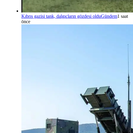
Kıbrıs gazisi tank, dalgıçların gözdesi oldu
Gündem
1 saat
önce