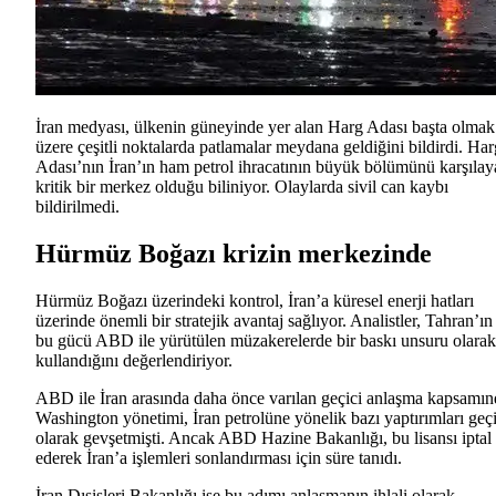
İran medyası, ülkenin güneyinde yer alan Harg Adası başta olmak
üzere çeşitli noktalarda patlamalar meydana geldiğini bildirdi. Har
Adası’nın İran’ın ham petrol ihracatının büyük bölümünü karşılay
kritik bir merkez olduğu biliniyor. Olaylarda sivil can kaybı
bildirilmedi.
Hürmüz Boğazı krizin merkezinde
Hürmüz Boğazı üzerindeki kontrol, İran’a küresel enerji hatları
üzerinde önemli bir stratejik avantaj sağlıyor. Analistler, Tahran’ın
bu gücü ABD ile yürütülen müzakerelerde bir baskı unsuru olarak
kullandığını değerlendiriyor.
ABD ile İran arasında daha önce varılan geçici anlaşma kapsamın
Washington yönetimi, İran petrolüne yönelik bazı yaptırımları geçi
olarak gevşetmişti. Ancak ABD Hazine Bakanlığı, bu lisansı iptal
ederek İran’a işlemleri sonlandırması için süre tanıdı.
İran Dışişleri Bakanlığı ise bu adımı anlaşmanın ihlali olarak