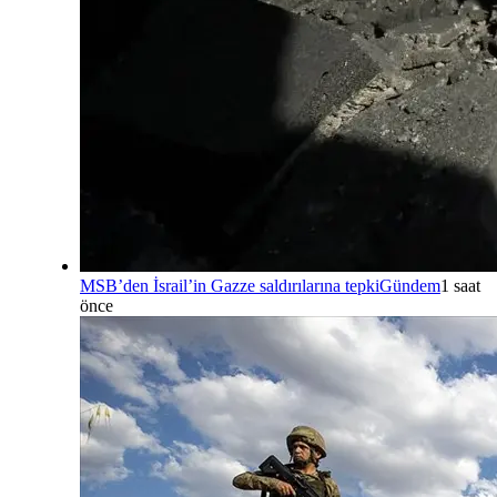
MSB’den İsrail’in Gazze saldırılarına tepki
Gündem
1 saat
önce