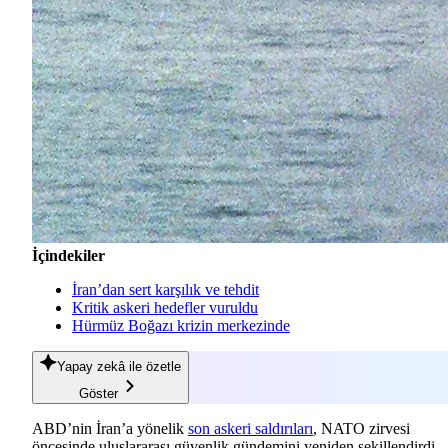
İçindekiler
İran’dan sert karşılık ve tehdit
Kritik askeri hedefler vuruldu
Hürmüz Boğazı krizin merkezinde
Yapay zekâ
ile özetle
Göster
ABD’nin İran’a yönelik
son askeri saldırıları
, NATO zirvesi
öncesinde uluslararası güvenlik gündemini yeniden şekillendirdi.