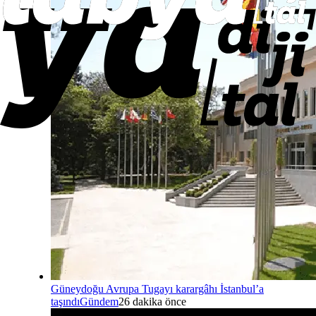
Güneydoğu Avrupa Tugayı karargâhı İstanbul’a
taşındı
Gündem
26 dakika önce