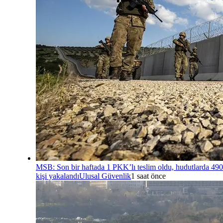
MSB: Son bir haftada 1 PKK’lı teslim oldu, hudutlarda 490
kişi yakalandı
Ulusal Güvenlik
1 saat önce