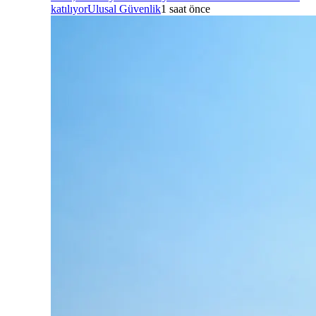
katılıyor
Ulusal Güvenlik
1 saat önce