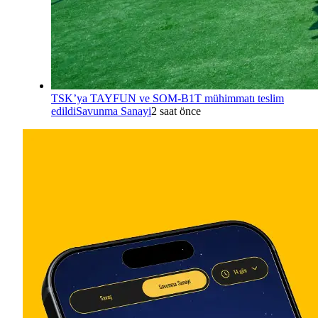
TSK’ya TAYFUN ve SOM-B1T mühimmatı teslim
edildi
Savunma Sanayi
2 saat önce