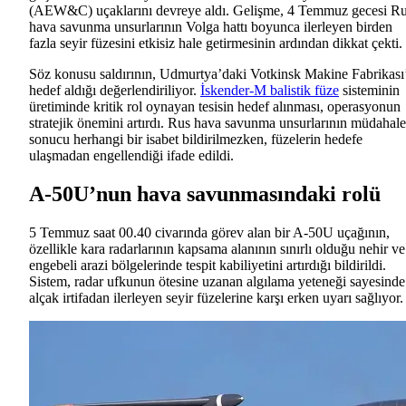
(AEW&C) uçaklarını devreye aldı. Gelişme, 4 Temmuz gecesi R
hava savunma unsurlarının Volga hattı boyunca ilerleyen birden
fazla seyir füzesini etkisiz hale getirmesinin ardından dikkat çekti.
Söz konusu saldırının, Udmurtya’daki Votkinsk Makine Fabrikası
hedef aldığı değerlendiriliyor.
İskender-M balistik füze
sisteminin
üretiminde kritik rol oynayan tesisin hedef alınması, operasyonun
stratejik önemini artırdı. Rus hava savunma unsurlarının müdahale
sonucu herhangi bir isabet bildirilmezken, füzelerin hedefe
ulaşmadan engellendiği ifade edildi.
A-50U’nun hava savunmasındaki rolü
5 Temmuz saat 00.40 civarında görev alan bir A-50U uçağının,
özellikle kara radarlarının kapsama alanının sınırlı olduğu nehir ve
engebeli arazi bölgelerinde tespit kabiliyetini artırdığı bildirildi.
Sistem, radar ufkunun ötesine uzanan algılama yeteneği sayesinde
alçak irtifadan ilerleyen seyir füzelerine karşı erken uyarı sağlıyor.