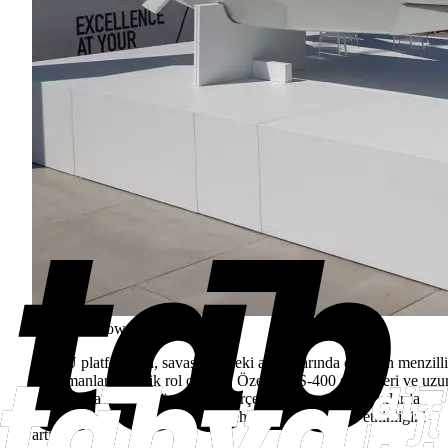
Storm Shadow/SCALP
A-50U platformları, savaşın önceki aşamalarında da uzun menzilli
angajmanlarda kritik rol oynadı. Özellikle S-400 sistemleri ve uzu
menzilli hava-hava füzeleriyle gerçekleştirilen operasyonlarda
hedefleme verisi sağlayarak Rus hava savunmasının etkinliğini
artırdı.