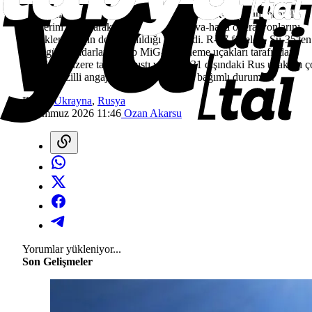
A-50U'nun ayrıca,
Su-35
savaş uçaklarının R-37 uzun menzilli
füzelerini kullanarak gerçekleştirdiği hava-hava operasyonlarını
desteklemek için de kullanıldığı bildirildi. R-37 füzeleri, Su-35'ten
daha güçlü radarlara sahip MiG-31 önleme uçakları tarafından
fırlatılmak üzere tasarlanmıştı ve MiG-31 dışındaki Rus uçakları 
uzun menzilli angajmanlar için A-50'ye bağımlı durumda.
Etiket:
Ukrayna
,
Rusya
6 Temmuz 2026 11:46
Ozan Akarsu
Yorumlar yükleniyor...
Son Gelişmeler