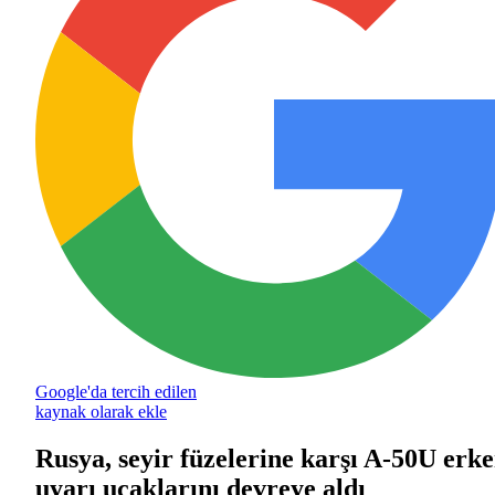
Google'da tercih edilen
kaynak olarak ekle
Rusya, seyir füzelerine karşı A-50U erk
uyarı uçaklarını devreye aldı