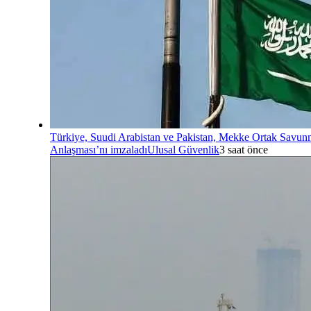
Türkiye, Suudi Arabistan ve Pakistan, Mekke Ortak Savu
Anlaşması’nı imzaladı
Ulusal Güvenlik
3 saat önce