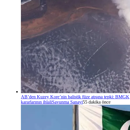
AB’den Kuzey Kore’nin balistik füze atışına tepki: BMGK
kararlarının ihlali
Savunma Sanayi
55 dakika önce