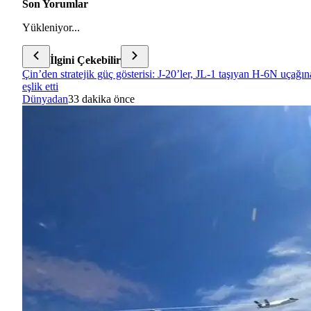
Son Yorumlar
Yükleniyor...
İlgini Çekebilir
Çin’den stratejik güç gösterisi: J-20’ler, JL-1 taşıyan H-6N uçağın
eşlik etti
Dünyadan
33 dakika önce