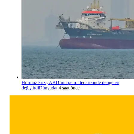
Hürmüz krizi, ABD’nin petrol tedarikinde dengeleri
değiştirdi
Dünyadan
4 saat önce