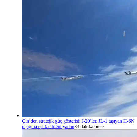
Çin’den stratejik güç gösterisi: J-20’ler, JL-1 taşıyan H-6N
uçağına eşlik etti
Dünyadan
33 dakika önce