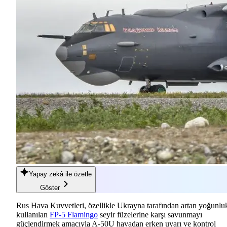
Yapay zekâ
ile özetle
Göster
Rus Hava Kuvvetleri, özellikle Ukrayna tarafından artan yoğunlu
kullanılan
FP-5 Flamingo
seyir füzelerine karşı savunmayı
güçlendirmek amacıyla A-50U havadan erken uyarı ve kontrol