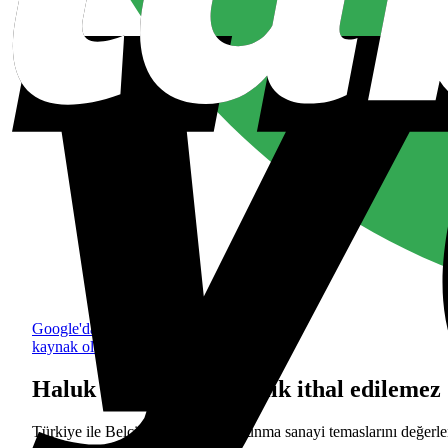
Google'da tercih edilen
kaynak olarak ekle
Haluk Görgün: Güvenlik ithal edilemez
Türkiye ile Belçika arasındaki savunma sanayi temaslarını değerl