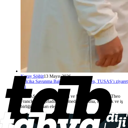
Koray Söğüt
13 Mayıs 2026
Belçika Savunma Bakanı Theo Francken, TUSAŞ’ı ziyaret
etti
TUSAŞ, Belçika Savunma ve Dış Ticaret Bakanı Theo
Francken’i ağırladı. Görüşmede savunma, havacılık ve iş
birliği başlıkları ele alındı.