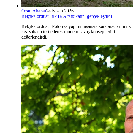
Ozan Akarsu
24 Nisan 2026
Belçika ordusu, ilk İKA tatbikatını gerçekleştirdi
Belçika ordusu, Polonya yapımı insansız kara araçlarını ilk
kez sahada test ederek modern savaş konseptlerini
değerlendirdi.