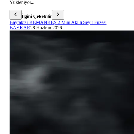
Yükleniyor...
İlgini Çekebilir
Bayraktar KEMANKEŞ 2 Mini Akıllı Seyir Füzesi
BAYKAR
28 Haziran 2026