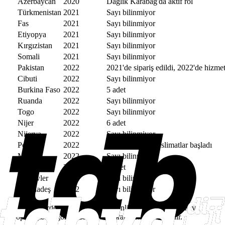
Azerbaycan
2020
Dağlık Karabağ'da aktif rol
Türkmenistan
2021
Sayı bilinmiyor
Fas
2021
Sayı bilinmiyor
Etiyopya
2021
Sayı bilinmiyor
Kırgızistan
2021
Sayı bilinmiyor
Somali
2021
Sayı bilinmiyor
Pakistan
2022
2021'de sipariş edildi, 2022'de hizmet
Cibuti
2022
Sayı bilinmiyor
Burkina Faso
2022
5 adet
Ruanda
2022
Sayı bilinmiyor
Togo
2022
Sayı bilinmiyor
Nijer
2022
6 adet
Nijerya
2022
Sayı bilinmiyor
Polonya
2022
24 adet sipariş, teslimatlar başladı
Mali
2022
Sayı bilinmiyor
Arnavutluk
2022
3 adet
Maldivler
2022
Sayı bilinmiyor
Bangladeş
2022
Sayı bilinmiyor
Bu ülkelerde platform; sınır güvenliği, keşif, gözetleme ve
operasyonel görevlerde aktif olarak kullanılmaktadır.