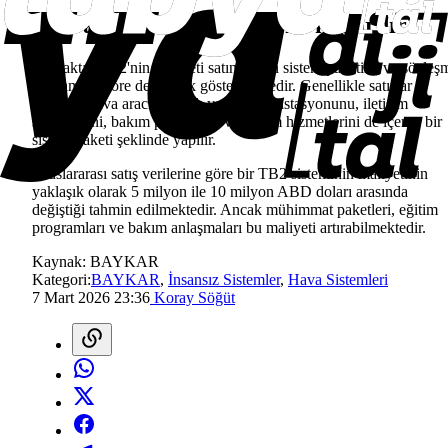
Bayraktar TB2 maliyeti ne kadardır?
Bayraktar TB2'nin maliyeti satın alınan sistem paketine ve sözleş
kapsamına göre değişiklik göstermektedir. Genellikle satışlar
yalnızca hava aracını değil; yer kontrol istasyonunu, iletişim
sistemlerini, bakım paketlerini ve eğitim hizmetlerini de içeren bir
sistem paketi şeklinde yapılır.
Uluslararası satış verilerine göre bir TB2 sisteminin maliyetinin
yaklaşık olarak 5 milyon ile 10 milyon ABD doları arasında
değiştiği tahmin edilmektedir. Ancak mühimmat paketleri, eğitim
programları ve bakım anlaşmaları bu maliyeti artırabilmektedir.
Kaynak:
BAYKAR
Kategori:
BAYKAR
,
İnsansız Sistemler
,
Hava Sistemleri
7 Mart 2026 23:36
Koray Söğüt