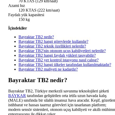
70 KTAS (129 km/saat)
Azami hız
120 KTAS (222 km/saat)
Faydalı yük kapasitesi
150 kg
İçindekiler
Bayraktar TB2 nedir?
Bayraktar TB2 hangi görevlerde kullanılır?
Bayraktar TB2 teknik özellikleri nelerdir?
Bayraktar TB2'nin otonom uçuş kabiliyetleri nelerdir?
Bayraktar TB2 hangi faydalı yükleri taşıyabilir?
Bayraktar TB2 yer kontrol istasyonu nasıl çalışır?
Bayraktar TB2 hangi ülkeler tarafından kullanılmaktadır?
Bayraktar TB2 maliyeti ne kadardır?
Bayraktar TB2 nedir?
Bayraktar TB2, Türkiye merkezli savunma teknolojileri şirketi
BAYKAR
tarafından geliştirilen orta irtifa uzun havada kalış
(MALE) sınıfında bir silahlı insansız hava aracıdır. Keşif, gözetle
istihbarat ve hassas taarruz görevleri için tasarlanan platform;
modern sensör sistemleri, otonom uçuş kabiliyeti ve akıllı mühim
entegrasyonu ile dikkat çeker.