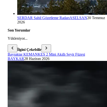
SERDAR Sahil Gözetleme Radarı
ASELSAN
20 Temmuz
2026
Son Yorumlar
Yükleniyor...
İlgini Çekebilir
Bayraktar KEMANKEŞ 2 Mini Akıllı Seyir Füzesi
BAYKAR
28 Haziran 2026