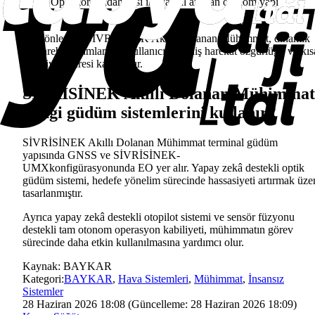
Operatör müdahalesi ihtiyacını azaltan otonom yapı
Hızlı, hassas ve etkili görev icrası
Bu yönleriyle
SİVRİSİNEK Akıllı Dolanan Mühimmat, dinamik
muharebe ortamlarında kullanıcıya geniş harekât özgürlüğü ve kıs
reaksiyon süresi kazandırır.
SİVRİSİNEK Akıllı Dolanan Mühimmat
hangi güdüm sistemlerini kullanır?
SİVRİSİNEK Akıllı Dolanan Mühimmat
terminal güdüm
yapısında
GNSS
ve
SİVRİSİNEK-
UMXkonfigürasyonunda
EO
yer alır. Yapay zekâ destekli optik
güdüm sistemi, hedefe yönelim sürecinde hassasiyeti artırmak üze
tasarlanmıştır.
Ayrıca yapay zekâ destekli otopilot sistemi ve sensör füzyonu
destekli tam otonom operasyon kabiliyeti, mühimmatın görev
sürecinde daha etkin kullanılmasına yardımcı olur.
Kaynak:
BAYKAR
Kategori:
BAYKAR
,
Hava Sistemleri
,
Mühimmat
,
İnsansız
Sistemler
28 Haziran 2026 18:08
(Güncelleme:
28 Haziran 2026 18:09
)