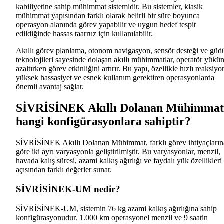
kabiliyetine sahip mühimmat sistemidir. Bu sistemler, klasik
mühimmat yapısından farklı olarak belirli bir süre boyunca
operasyon alanında görev yapabilir ve uygun hedef tespit
edildiğinde hassas taarruz için kullanılabilir.
Akıllı görev planlama, otonom navigasyon, sensör desteği ve gü
teknolojileri sayesinde dolaşan akıllı mühimmatlar, operatör yükü
azaltırken görev etkinliğini artırır. Bu yapı, özellikle hızlı reaksiyo
yüksek hassasiyet ve esnek kullanım gerektiren operasyonlarda
önemli avantaj sağlar.
SİVRİSİNEK Akıllı Dolanan Mühimmat
hangi konfigürasyonlara sahiptir?
SİVRİSİNEK Akıllı Dolanan Mühimmat, farklı görev ihtiyaçların
göre iki ayrı varyasyonla geliştirilmiştir. Bu varyasyonlar, menzil,
havada kalış süresi, azami kalkış ağırlığı ve faydalı yük özellikleri
açısından farklı değerler sunar.
SİVRİSİNEK-UM nedir?
SİVRİSİNEK-UM, sistemin 76 kg azami kalkış ağırlığına sahip
konfigürasyonudur. 1.000 km operasyonel menzil ve 9 saatin