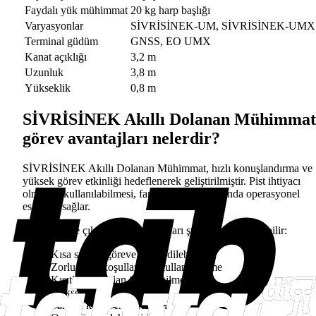
Faydalı yük mühimmat
20 kg harp başlığı
Varyasyonlar
SİVRİSİNEK-UM, SİVRİSİNEK-UMX
Terminal güdüm
GNSS, EO UMX
Kanat açıklığı
3,2 m
Uzunluk
3,8 m
Yükseklik
0,8 m
SİVRİSİNEK Akıllı Dolanan Mühimmat
görev avantajları nelerdir?
SİVRİSİNEK Akıllı Dolanan Mühimmat, hızlı konuşlandırma ve
yüksek görev etkinliği hedeflenerek geliştirilmiştir. Pist ihtiyacı
olmadan kullanılabilmesi, farklı arazi koşullarında operasyonel
esneklik sağlar.
Sistemin öne çıkan görev avantajları şu şekilde sıralanabilir:
Kısa sürede göreve sevk edilebilme
Zorlu arazi koşullarında kullanılabilme
Kısıtlı alanlardan fırlatılabilme
Yüksek isabet oranı
Sahaya kolay entegrasyon