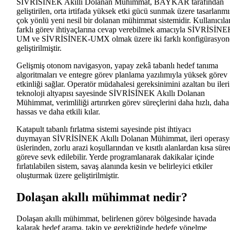
SİVRİSİNEK Akıllı Dolanan Mühimmat, BAYKAR tarafından
geliştirilen, orta irtifada yüksek etki gücü sunmak üzere tasarlanmı
çok yönlü yeni nesil bir dolanan mühimmat sistemidir. Kullanıcıla
farklı görev ihtiyaçlarına cevap verebilmek amacıyla
SİVRİSİNE
UM
ve
SİVRİSİNEK-UMX
olmak üzere iki farklı konfigürasyo
geliştirilmiştir.
Gelişmiş otonom navigasyon, yapay zekâ tabanlı hedef tanıma
algoritmaları ve entegre görev planlama yazılımıyla yüksek görev
etkinliği sağlar. Operatör müdahalesi gereksinimini azaltan bu ileri
teknoloji altyapısı sayesinde
SİVRİSİNEK Akıllı Dolanan
Mühimmat, verimliliği artırırken görev süreçlerini daha hızlı, daha
hassas ve daha etkili kılar.
Katapult tabanlı fırlatma sistemi sayesinde pist ihtiyacı
duymayan
SİVRİSİNEK Akıllı Dolanan Mühimmat, ileri operas
üslerinden, zorlu arazi koşullarından ve kısıtlı alanlardan kısa süre
göreve sevk edilebilir. Yerde programlanarak dakikalar içinde
fırlatılabilen sistem, savaş alanında kesin ve belirleyici etkiler
oluşturmak üzere geliştirilmiştir.
Dolaşan akıllı mühimmat nedir?
Dolaşan akıllı mühimmat, belirlenen görev bölgesinde havada
kalarak hedef arama, takip ve gerektiğinde hedefe yönelme