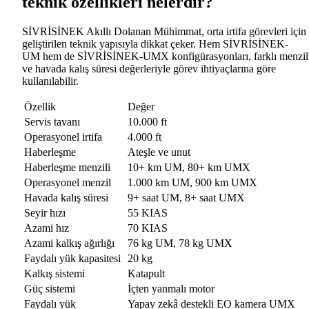
teknik özellikleri nelerdir?
SİVRİSİNEK Akıllı Dolanan Mühimmat, orta irtifa görevleri için
geliştirilen teknik yapısıyla dikkat çeker. Hem
SİVRİSİNEK-
UM
hem de
SİVRİSİNEK-UMX
konfigürasyonları, farklı menzil
ve havada kalış süresi değerleriyle görev ihtiyaçlarına göre
kullanılabilir.
Özellik
Değer
Servis tavanı
10.000 ft
Operasyonel irtifa
4.000 ft
Haberleşme
Ateşle ve unut
Haberleşme menzili
10+ km UM, 80+ km UMX
Operasyonel menzil
1.000 km UM, 900 km UMX
Havada kalış süresi
9+ saat UM, 8+ saat UMX
Seyir hızı
55 KIAS
Azami hız
70 KIAS
Azami kalkış ağırlığı
76 kg UM, 78 kg UMX
Faydalı yük kapasitesi
20 kg
Kalkış sistemi
Katapult
Güç sistemi
İçten yanmalı motor
Faydalı yük
Yapay zekâ destekli EO kamera UMX