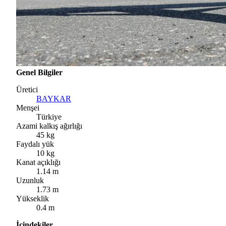
Genel Bilgiler
Üretici
BAYKAR
Menşei
Türkiye
Azami kalkış ağırlığı
45 kg
Faydalı yük
10 kg
Kanat açıklığı
1.14 m
Uzunluk
1.73 m
Yükseklik
0.4 m
İçindekiler