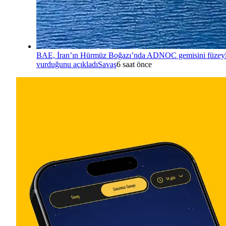
BAE, İran’ın Hürmüz Boğazı’nda ADNOC gemisini füzey
vurduğunu açıkladı
Savaş
6 saat önce