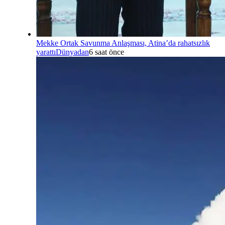
Mekke Ortak Savunma Anlaşması, Atina’da rahatsızlık
yarattı
Dünyadan
6 saat önce