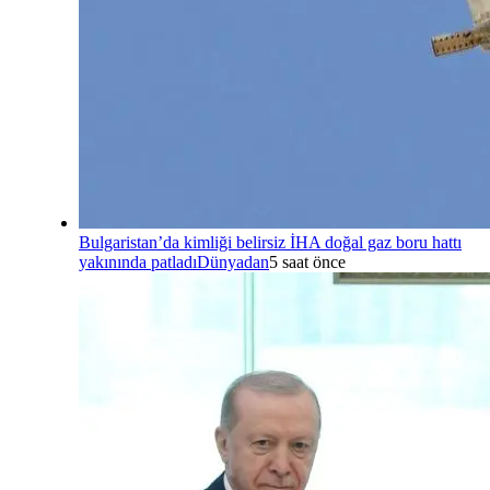
Bulgaristan’da kimliği belirsiz İHA doğal gaz boru hattı
yakınında patladı
Dünyadan
5 saat önce