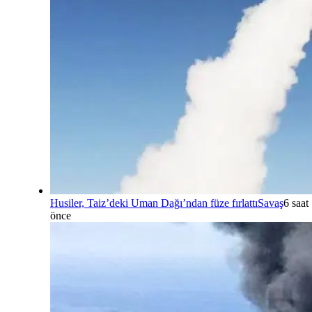
Husiler, Taiz’deki Uman Dağı’ndan füze fırlattı
Savaş
6 saat
önce