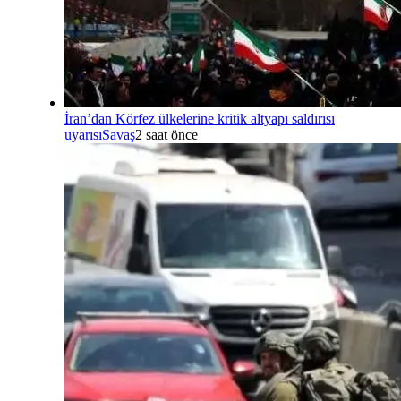
İran’dan Körfez ülkelerine kritik altyapı saldırısı
uyarısı
Savaş
2 saat önce