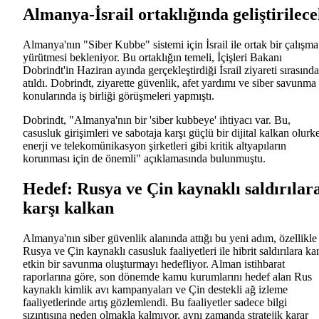
Almanya-İsrail ortaklığında geliştirilec
Almanya'nın "Siber Kubbe" sistemi için İsrail ile ortak bir çalışma
yürütmesi bekleniyor. Bu ortaklığın temeli, İçişleri Bakanı
Dobrindt'in Haziran ayında gerçekleştirdiği İsrail ziyareti sırasında
atıldı. Dobrindt, ziyarette güvenlik, afet yardımı ve siber savunma
konularında iş birliği görüşmeleri yapmıştı.
Dobrindt, "Almanya'nın bir 'siber kubbeye' ihtiyacı var. Bu,
casusluk girişimleri ve sabotaja karşı güçlü bir dijital kalkan olurk
enerji ve telekomünikasyon şirketleri gibi kritik altyapıların
korunması için de önemli" açıklamasında bulunmuştu.
Hedef: Rusya ve Çin kaynaklı saldırılar
karşı kalkan
Almanya'nın siber güvenlik alanında attığı bu yeni adım, özellikle
Rusya ve Çin kaynaklı casusluk faaliyetleri ile hibrit saldırılara kar
etkin bir savunma oluşturmayı hedefliyor. Alman istihbarat
raporlarına göre, son dönemde kamu kurumlarını hedef alan Rus
kaynaklı kimlik avı kampanyaları ve Çin destekli ağ izleme
faaliyetlerinde artış gözlemlendi. Bu faaliyetler sadece bilgi
sızıntısına neden olmakla kalmıyor, aynı zamanda stratejik karar