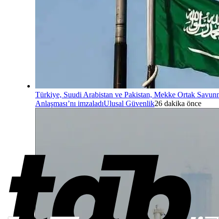
Türkiye, Suudi Arabistan ve Pakistan, Mekke Ortak Savu
Anlaşması’nı imzaladı
Ulusal Güvenlik
26 dakika önce