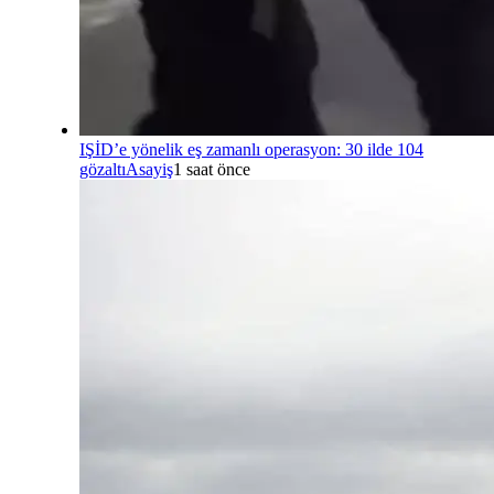
IŞİD’e yönelik eş zamanlı operasyon: 30 ilde 104
gözaltı
Asayiş
1 saat önce