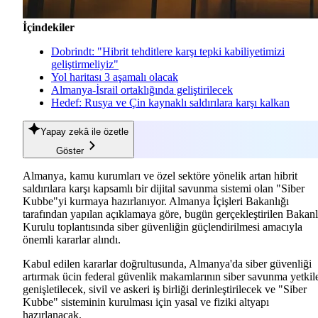
İçindekiler
Dobrindt: "Hibrit tehditlere karşı tepki kabiliyetimizi
geliştirmeliyiz"
Yol haritası 3 aşamalı olacak
Almanya-İsrail ortaklığında geliştirilecek
Hedef: Rusya ve Çin kaynaklı saldırılara karşı kalkan
Yapay zekâ
ile özetle
Göster
Almanya, kamu kurumları ve özel sektöre yönelik artan hibrit
saldırılara karşı kapsamlı bir dijital savunma sistemi olan "Siber
Kubbe"yi kurmaya hazırlanıyor. Almanya İçişleri Bakanlığı
tarafından yapılan açıklamaya göre, bugün gerçekleştirilen Bakanl
Kurulu toplantısında siber güvenliğin güçlendirilmesi amacıyla
önemli kararlar alındı.
Kabul edilen kararlar doğrultusunda, Almanya'da siber güvenliği
artırmak ücin federal güvenlik makamlarının siber savunma yetkile
genişletilecek, sivil ve askeri iş birliği derinleştirilecek ve "Siber
Kubbe" sisteminin kurulması için yasal ve fiziki altyapı
hazırlanacak.