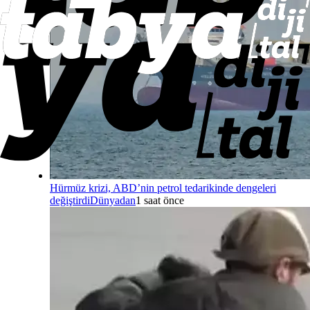
Hürmüz krizi, ABD’nin petrol tedarikinde dengeleri
değiştirdi
Dünyadan
1 saat önce