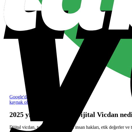
Google'da tercih edilen
kaynak olarak ekle
2025 yılının kelimesi: Dijital Vicdan ned
Dijital vicdan, teknolojinin gücünü insan hakları, etik değerler v