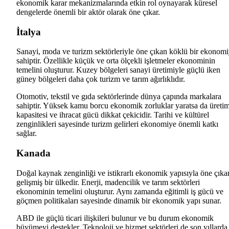
ekonomik karar mekanizmalarında etkin rol oynayarak küresel
dengelerde önemli bir aktör olarak öne çıkar.
İtalya
Sanayi, moda ve turizm sektörleriyle öne çıkan köklü bir ekonom
sahiptir. Özellikle küçük ve orta ölçekli işletmeler ekonominin
temelini oluşturur. Kuzey bölgeleri sanayi üretimiyle güçlü iken
güney bölgeleri daha çok turizm ve tarım ağırlıklıdır.
Otomotiv, tekstil ve gıda sektörlerinde dünya çapında markalara
sahiptir. Yüksek kamu borcu ekonomik zorluklar yaratsa da üreti
kapasitesi ve ihracat gücü dikkat çekicidir. Tarihi ve kültürel
zenginlikleri sayesinde turizm gelirleri ekonomiye önemli katkı
sağlar.
Kanada
Doğal kaynak zenginliği ve istikrarlı ekonomik yapısıyla öne çıka
gelişmiş bir ülkedir. Enerji, madencilik ve tarım sektörleri
ekonominin temelini oluşturur. Aynı zamanda eğitimli iş gücü ve
göçmen politikaları sayesinde dinamik bir ekonomik yapı sunar.
ABD ile güçlü ticari ilişkileri bulunur ve bu durum ekonomik
büyümeyi destekler. Teknoloji ve hizmet sektörleri de son yıllarda