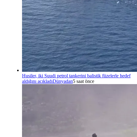
Husiler, iki Suudi petrol tankerini balistik füzelerle hedef
aldığını açıkladı
Dünyadan
5 saat önce