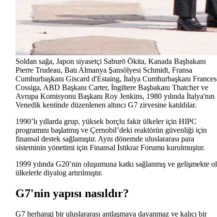
Soldan sağa, Japon siyasetçi Saburō Ōkita, Kanada Başbakanı
Pierre Trudeau, Batı Almanya Şansölyesi Schmidt, Fransa
Cumhurbaşkanı Giscard d'Estaing, İtalya Cumhurbaşkanı France
Cossiga, ABD Başkanı Carter, İngiltere Başbakanı Thatcher ve
Avrupa Komisyonu Başkanı Roy Jenkins, 1980 yılında İtalya'nın
Venedik kentinde düzenlenen altıncı G7 zirvesine katıldılar.
1990’lı yıllarda grup, yüksek borçlu fakir ülkeler için HIPC
programını başlatmış ve Çernobil’deki reaktörün güvenliği için
finansal destek sağlamıştır. Aynı dönemde uluslararası para
sisteminin yönetimi için Finansal İstikrar Forumu kurulmuştur.
1999 yılında G20’nin oluşumuna katkı sağlanmış ve gelişmekte o
ülkelerle diyalog artırılmıştır.
G7'nin yapısı nasıldır?
G7 herhangi bir uluslararası antlaşmaya dayanmaz ve kalıcı bir