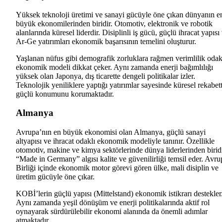
Yüksek teknoloji üretimi ve sanayi gücüyle öne çıkan dünyanın e
büyük ekonomilerinden biridir. Otomotiv, elektronik ve robotik
alanlarında küresel liderdir. Disiplinli iş gücü, güçlü ihracat yapısı
Ar-Ge yatırımları ekonomik başarısının temelini oluşturur.
Yaşlanan nüfus gibi demografik zorluklara rağmen verimlilik odak
ekonomik modeli dikkat çeker. Aynı zamanda enerji bağımlılığı
yüksek olan Japonya, dış ticarette dengeli politikalar izler.
Teknolojik yeniliklere yaptığı yatırımlar sayesinde küresel rekabet
güçlü konumunu korumaktadır.
Almanya
Avrupa’nın en büyük ekonomisi olan Almanya, güçlü sanayi
altyapısı ve ihracat odaklı ekonomik modeliyle tanınır. Özellikle
otomotiv, makine ve kimya sektörlerinde dünya liderlerinden biridi
“Made in Germany” algısı kalite ve güvenilirliği temsil eder. Avru
Birliği içinde ekonomik motor görevi gören ülke, mali disiplin ve
üretim gücüyle öne çıkar.
KOBİ’lerin güçlü yapısı (Mittelstand) ekonomik istikrarı destekler
Aynı zamanda yeşil dönüşüm ve enerji politikalarında aktif rol
oynayarak sürdürülebilir ekonomi alanında da önemli adımlar
atmaktadır.