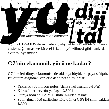
G7'nin küresel rolü nedir?
G7, zamanla yalnızca ekonomik konuların değil, aynı zamanda
uluslararası güvenlik, insan hakları, küresel sağlık ve iklim
değişikliği gibi alanların da ele alındığı önemli bir platform haline
gelmiştir. Grup, özellikle Paris İklim Anlaşması gibi küresel
girişimlerin oluşumunda etkili olmuştur.
Ayrıca HIV/AIDS ile mücadele, gelişmekte olan ülkelere finansal
destek sağlanması ve küresel krizlerin yönetilmesi gibi alanlarda d
aktif rol oynamıştır.
G7'nin ekonomik gücü ne kadar?
G7 ülkeleri dünya ekonomisinde oldukça büyük bir paya sahiptir.
Bu durum aşağıdaki verilerle daha net anlaşılabilir:
Yaklaşık 780 milyon nüfus (dünya nüfusunun %10’u)
Küresel net servetin yaklaşık %50’si
Dünya nominal GSYİH’sının %44’ten fazlası
Satın alma gücü paritesine göre dünya GSYİH’sının yaklaş
%30’u