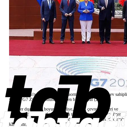
Sicilya Adası'ndaki tatil beldesi Taormina'nın iki gündür ev sahipli
yaptığı G7 Zirvesi sonunda çekilen bir fotoğraf (2017)
Zirveler dışında yıl boyunca maliye, sağlık, çevre, dışişleri ve
teknoloji gibi alanlarda çok sayıda toplantı yapılır. Ayrıca diğer
ülkeler ve uluslararası kuruluşlar da bu toplantılara davetli olarak
katılabilir.