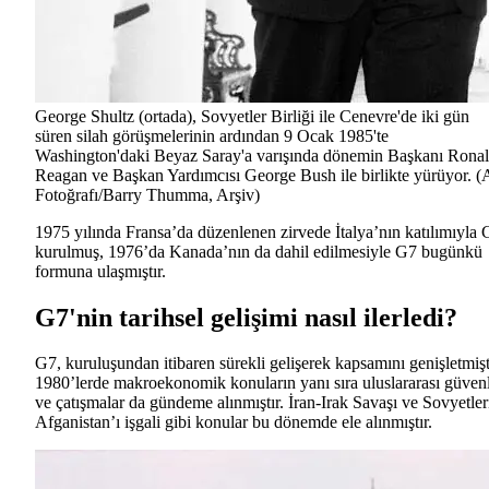
George Shultz (ortada), Sovyetler Birliği ile Cenevre'de iki gün
süren silah görüşmelerinin ardından 9 Ocak 1985'te
Washington'daki Beyaz Saray'a varışında dönemin Başkanı Rona
Reagan ve Başkan Yardımcısı George Bush ile birlikte yürüyor. (
Fotoğrafı/Barry Thumma, Arşiv)
1975 yılında Fransa’da düzenlenen zirvede İtalya’nın katılımıyla
kurulmuş, 1976’da Kanada’nın da dahil edilmesiyle G7 bugünkü
formuna ulaşmıştır.
G7'nin tarihsel gelişimi nasıl ilerledi?
G7, kuruluşundan itibaren sürekli gelişerek kapsamını genişletmişt
1980’lerde makroekonomik konuların yanı sıra uluslararası güven
ve çatışmalar da gündeme alınmıştır. İran-Irak Savaşı ve Sovyetler
Afganistan’ı işgali gibi konular bu dönemde ele alınmıştır.