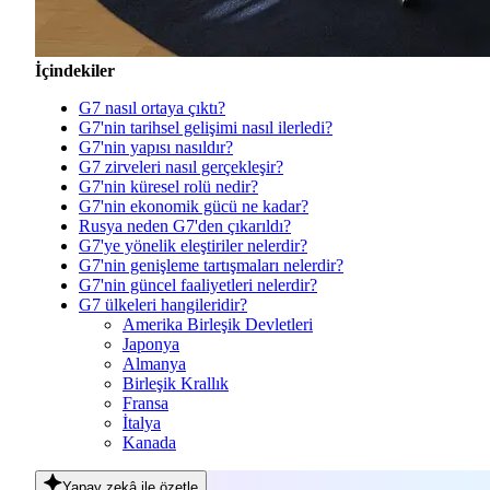
İçindekiler
G7 nasıl ortaya çıktı?
G7'nin tarihsel gelişimi nasıl ilerledi?
G7'nin yapısı nasıldır?
G7 zirveleri nasıl gerçekleşir?
G7'nin küresel rolü nedir?
G7'nin ekonomik gücü ne kadar?
Rusya neden G7'den çıkarıldı?
G7'ye yönelik eleştiriler nelerdir?
G7'nin genişleme tartışmaları nelerdir?
G7'nin güncel faaliyetleri nelerdir?
G7 ülkeleri hangileridir?
Amerika Birleşik Devletleri
Japonya
Almanya
Birleşik Krallık
Fransa
İtalya
Kanada
Yapay zekâ
ile özetle