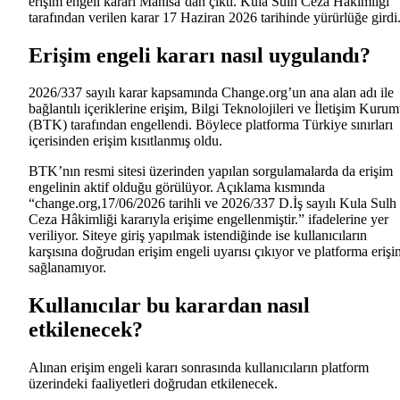
erişim engeli kararı Manisa’dan çıktı. Kula Sulh Ceza Hakimliği
tarafından verilen karar 17 Haziran 2026 tarihinde yürürlüğe girdi
Erişim engeli kararı nasıl uygulandı?
2026/337 sayılı karar kapsamında Change.org’un ana alan adı ile
bağlantılı içeriklerine erişim, Bilgi Teknolojileri ve İletişim Kuru
(BTK) tarafından engellendi. Böylece platforma Türkiye sınırları
içerisinden erişim kısıtlanmış oldu.
BTK’nın resmi sitesi üzerinden yapılan sorgulamalarda da erişim
engelinin aktif olduğu görülüyor. Açıklama kısmında
“change.org,17/06/2026 tarihli ve 2026/337 D.İş sayılı Kula Sulh
Ceza Hâkimliği kararıyla erişime engellenmiştir.” ifadelerine yer
veriliyor. Siteye giriş yapılmak istendiğinde ise kullanıcıların
karşısına doğrudan erişim engeli uyarısı çıkıyor ve platforma erişi
sağlanamıyor.
Kullanıcılar bu karardan nasıl
etkilenecek?
Alınan erişim engeli kararı sonrasında kullanıcıların platform
üzerindeki faaliyetleri doğrudan etkilenecek.