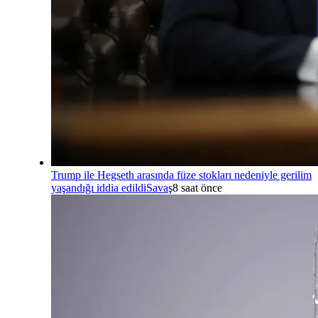
Trump ile Hegseth arasında füze stokları nedeniyle gerilim
yaşandığı iddia edildi
Savaş
8 saat önce