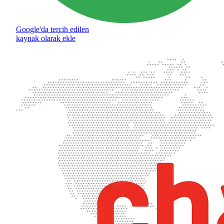
Google'da tercih edilen
kaynak olarak ekle