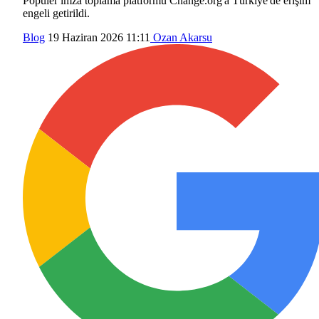
Popüler imza toplama platformu Change.org'a Türkiye'de erişim
engeli getirildi.
Blog
19 Haziran 2026 11:11
Ozan Akarsu