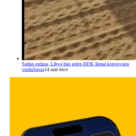
Sudan ordusu, Libya’dan gelen HDK ikmal konvoyunu
vurdu
Savaş
14 saat önce