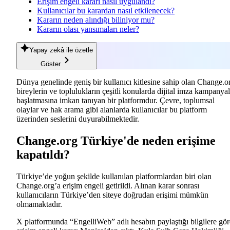
Erişim engeli kararı nasıl uygulandı?
Kullanıcılar bu karardan nasıl etkilenecek?
Kararın neden alındığı biliniyor mu?
Kararın olası yansımaları neler?
Yapay zekâ
ile özetle
Göster
Dünya genelinde geniş bir kullanıcı kitlesine sahip olan Change.o
bireylerin ve toplulukların çeşitli konularda dijital imza kampanyal
başlatmasına imkan tanıyan bir platformdur. Çevre, toplumsal
olaylar ve hak arama gibi alanlarda kullanıcılar bu platform
üzerinden seslerini duyurabilmektedir.
Change.org Türkiye'de neden erişime
kapatıldı?
Türkiye’de yoğun şekilde kullanılan platformlardan biri olan
Change.org’a erişim engeli getirildi. Alınan karar sonrası
kullanıcıların Türkiye’den siteye doğrudan erişimi mümkün
olmamaktadır.
X platformunda “EngelliWeb” adlı hesabın paylaştığı bilgilere gör