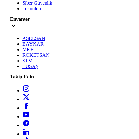
Siber Güvenlik
Teknoloji
Envanter
ASELSAN
BAYKAR
MKE
ROKETSAN
STM
TUSAŞ
Takip Edin