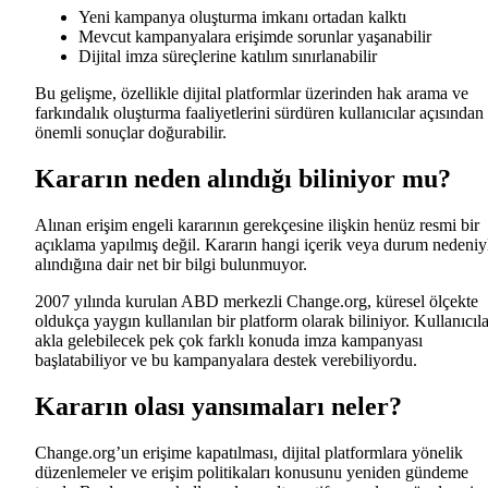
Yeni kampanya oluşturma imkanı ortadan kalktı
Mevcut kampanyalara erişimde sorunlar yaşanabilir
Dijital imza süreçlerine katılım sınırlanabilir
Bu gelişme, özellikle dijital platformlar üzerinden hak arama ve
farkındalık oluşturma faaliyetlerini sürdüren kullanıcılar açısından
önemli sonuçlar doğurabilir.
Kararın neden alındığı biliniyor mu?
Alınan erişim engeli kararının gerekçesine ilişkin henüz resmi bir
açıklama yapılmış değil. Kararın hangi içerik veya durum nedeniy
alındığına dair net bir bilgi bulunmuyor.
2007 yılında kurulan ABD merkezli Change.org, küresel ölçekte
oldukça yaygın kullanılan bir platform olarak biliniyor. Kullanıcıla
akla gelebilecek pek çok farklı konuda imza kampanyası
başlatabiliyor ve bu kampanyalara destek verebiliyordu.
Kararın olası yansımaları neler?
Change.org’un erişime kapatılması, dijital platformlara yönelik
düzenlemeler ve erişim politikaları konusunu yeniden gündeme