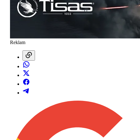
Reklam