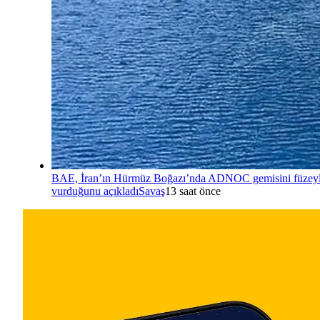
BAE, İran’ın Hürmüz Boğazı’nda ADNOC gemisini füzey
vurduğunu açıkladı
Savaş
13 saat önce