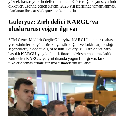
yüksek hassasiyetle hedefleri imha etti. Gösterdiği başarı sayesind
dikkatleri üzerine çeken sistem, 2025 yılı içerisinde tamamlanması
planlanan ihracat sözleşmesine konu oldu.
Güleryüz: Zırh delici KARGU’ya
uluslararası yoğun ilgi var
STM Genel Müdürü Özgür Güleryüz, KARGU’nun harp sahasın
gereksinimlerine göre sürekli geliştirildiğini ve farklı harp başlığı
seçenekleriyle donatıldığını belirtti. Güleryüz, "Zırh delici harp
başlıklı KARGU’ya yönelik ilk ihracat sözleşmemizi imzaladık.
Zırh delici KARGU’ya yurt dışında yoğun bir ilgi var, farklı
ülkelerle temaslarımız sürüyor." ifadelerini kullandı.