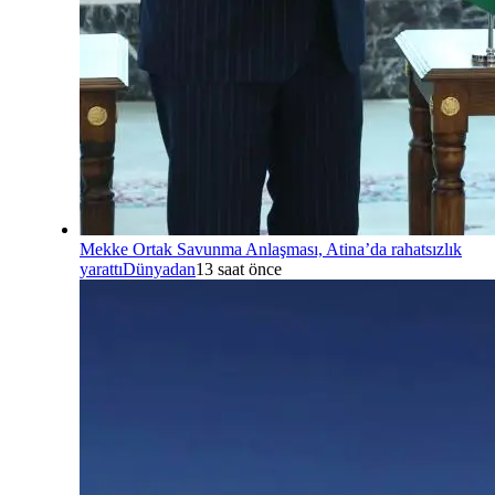
Mekke Ortak Savunma Anlaşması, Atina’da rahatsızlık
yarattı
Dünyadan
13 saat önce