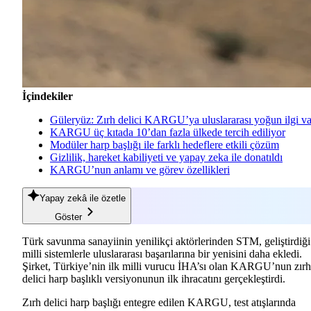
İçindekiler
Güleryüz: Zırh delici KARGU’ya uluslararası yoğun ilgi va
KARGU üç kıtada 10’dan fazla ülkede tercih ediliyor
Modüler harp başlığı ile farklı hedeflere etkili çözüm
Gizlilik, hareket kabiliyeti ve yapay zeka ile donatıldı
KARGU’nun anlamı ve görev özellikleri
Yapay zekâ
ile özetle
Göster
Türk savunma sanayiinin yenilikçi aktörlerinden STM, geliştirdiği
milli sistemlerle uluslararası başarılarına bir yenisini daha ekledi.
Şirket, Türkiye’nin ilk milli vurucu İHA’sı olan KARGU’nun zırh
delici harp başlıklı versiyonunun ilk ihracatını gerçekleştirdi.
Zırh delici harp başlığı entegre edilen KARGU, test atışlarında