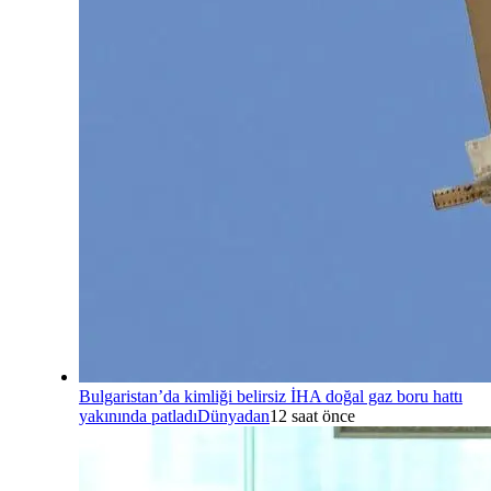
Bulgaristan’da kimliği belirsiz İHA doğal gaz boru hattı
yakınında patladı
Dünyadan
12 saat önce