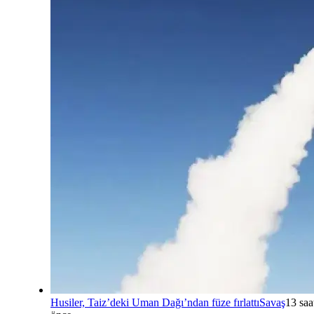
Husiler, Taiz’deki Uman Dağı’ndan füze fırlattı
Savaş
13 saa