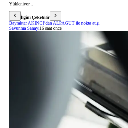
Yükleniyor...
İlgini Çekebilir
Bayraktar AKINCI’dan ALPAGUT ile nokta atışı
Savunma Sanayi
16 saat önce