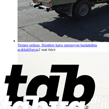
Yemen ordusu, Husilere karşı operasyon başlattığını
açıkladı
Savaş
2 saat önce