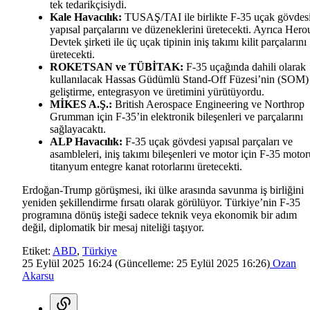
tek tedarikçisiydi.
Kale Havacılık:
TUSAŞ/TAI ile birlikte F-35 uçak gövdes
yapısal parçalarını ve düzeneklerini üretecekti. Ayrıca Hero
Devtek şirketi ile üç uçak tipinin iniş takımı kilit parçalarını
üretecekti.
ROKETSAN ve TÜBİTAK:
F-35 uçağında dahili olarak
kullanılacak Hassas Güdümlü Stand-Off Füzesi’nin (SOM)
geliştirme, entegrasyon ve üretimini yürütüyordu.
MİKES A.Ş.:
British Aerospace Engineering ve Northrop
Grumman için F-35’in elektronik bileşenleri ve parçalarını
sağlayacaktı.
ALP Havacılık:
F-35 uçak gövdesi yapısal parçaları ve
asambleleri, iniş takımı bileşenleri ve motor için F-35 motor
titanyum entegre kanat rotorlarını üretecekti.
Erdoğan-Trump görüşmesi, iki ülke arasında savunma iş birliğini
yeniden şekillendirme fırsatı olarak görülüyor. Türkiye’nin F-35
programına dönüş isteği sadece teknik veya ekonomik bir adım
değil, diplomatik bir mesaj niteliği taşıyor.
Etiket:
ABD
,
Türkiye
25 Eylül 2025 16:24
(Güncelleme:
25 Eylül 2025 16:26
)
Ozan
Akarsu