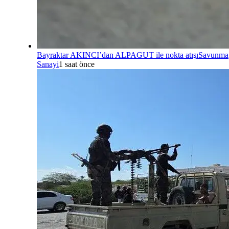
Bayraktar AKINCI’dan ALPAGUT ile nokta atışı
Savunma
Sanayi
1 saat önce