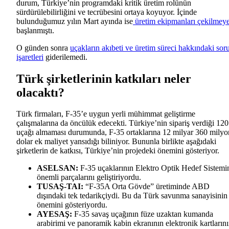
durum, Türkiye’nin programdaki kritik üretim rolünün
sürdürülebilirliğini ve tecrübesini ortaya koyuyor. İçinde
bulunduğumuz yılın Mart ayında ise
üretim ekipmanları çekilmey
başlanmıştı.
O günden sonra
uçakların akıbeti ve üretim süreci hakkındaki sor
işaretleri
giderilemedi.
Türk şirketlerinin katkıları neler
olacaktı?
Türk firmaları, F-35’e uygun yerli mühimmat geliştirme
çalışmalarına da öncülük edecekti. Türkiye’nin sipariş verdiği 120
uçağı almaması durumunda, F-35 ortaklarına 12 milyar 360 milyo
dolar ek maliyet yansıdığı biliniyor. Bununla birlikte aşağıdaki
şirketlerin de katkısı, Türkiye’nin projedeki önemini gösteriyor.
ASELSAN:
F-35 uçaklarının Elektro Optik Hedef Sistemi
önemli parçalarını geliştiriyordu.
TUSAŞ-TAI:
“F-35A Orta Gövde” üretiminde ABD
dışındaki tek tedarikçiydi. Bu da Türk savunma sanayisinin
önemini gösteriyordu.
AYESAŞ:
F-35 savaş uçağının füze uzaktan kumanda
arabirimi ve panoramik kabin ekranının elektronik kartların