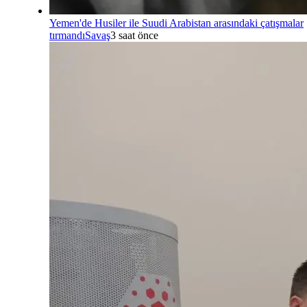
Yemen'de Husiler ile Suudi Arabistan arasındaki çatışmalar
tırmandı
Savaş
3 saat önce