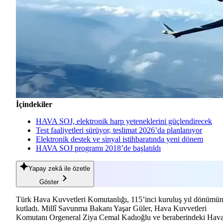
İçindekiler
HAVA SOJ, elektronik harp yeteneklerini güçlendirecek
Test faaliyetleri sürüyor, teslimat 2026’da planlanıyor
Elektronik destek ve sinyal istihbaratında yeni dönem
HAVA SOJ programı 2018’de başlatıldı
Yapay zekâ
ile özetle
Göster
Türk Hava Kuvvetleri Komutanlığı, 115’inci kuruluş yıl dönümü
kutladı. Millî Savunma Bakanı Yaşar Güler, Hava Kuvvetleri
Komutanı Orgeneral Ziya Cemal Kadıoğlu ve beraberindeki Hav