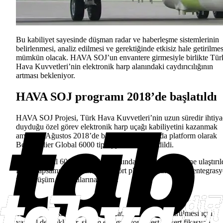
Bu kabiliyet sayesinde düşman radar ve haberleşme sistemlerinin
belirlenmesi, analiz edilmesi ve gerektiğinde etkisiz hale getirilmes
mümkün olacak. HAVA SOJ’un envantere girmesiyle birlikte Tür
Hava Kuvvetleri’nin elektronik harp alanındaki caydırıcılığının
artması bekleniyor.
HAVA SOJ programı 2018’de başlatıldı
HAVA SOJ Projesi, Türk Hava Kuvvetleri’nin uzun süredir ihtiya
duyduğu özel görev elektronik harp uçağı kabiliyetini kazanmak
amacıyla Ağustos 2018’de başlatıldı. Programda platform olarak
Bombardier Global 6000 tipi iş jetleri tercih edildi.
İlk iki Global 6000 uçağı 2019 yılında TUSAŞ tesislerine ulaştırıl
Proje kapsamında temin edilen dört platform daha sonra entegras
ve dönüşüm çalışmalarına alındı.
TUSAŞ, uçakların özel görev platformuna dönüştürülmesi için
yapısal değişiklikler, sistem entegrasyonu, test ve sertifikasyon