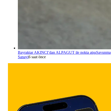
Bayraktar AKINCI’dan ALPAGUT ile nokta atışı
Savunma
Sanayi
6 saat önce