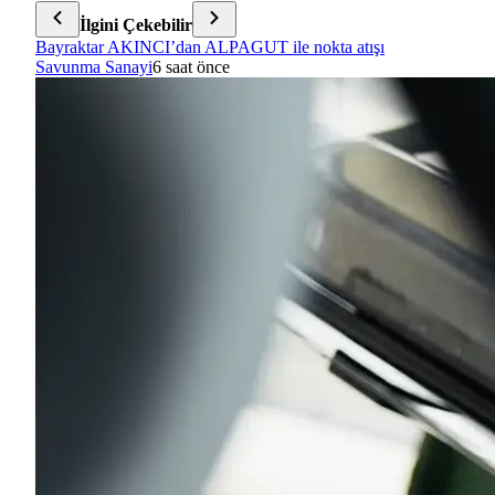
İlgini Çekebilir
Bayraktar AKINCI’dan ALPAGUT ile nokta atışı
Savunma Sanayi
6 saat önce