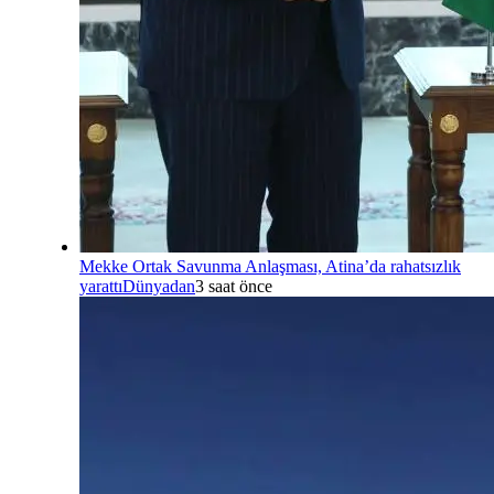
Mekke Ortak Savunma Anlaşması, Atina’da rahatsızlık
yarattı
Dünyadan
3 saat önce