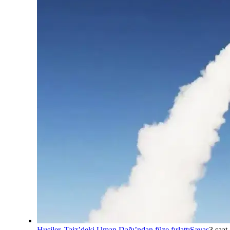
Husiler, Taiz’deki Uman Dağı’ndan füze fırlattı
Savaş
3 saat