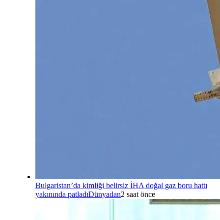
Bulgaristan’da kimliği belirsiz İHA doğal gaz boru hattı
yakınında patladı
Dünyadan
2 saat önce