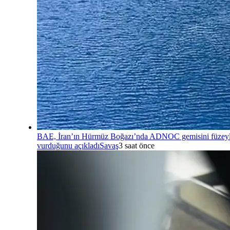
BAE, İran’ın Hürmüz Boğazı’nda ADNOC gemisini füzey
vurduğunu açıkladı
Savaş
3 saat önce