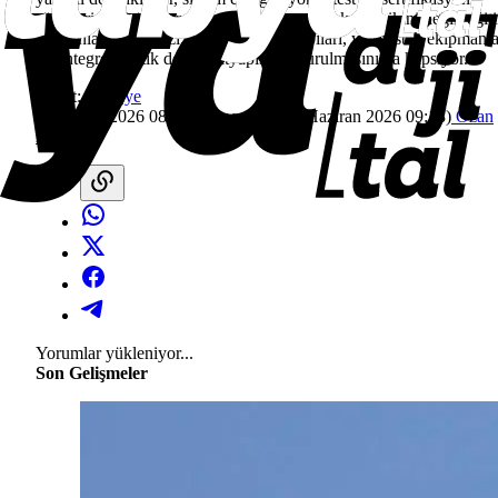
süreçlerini yürütüyor.
Program yalnızca uçak tedarikini değil; eğit
ve planlama merkezi, hangar ve filo yapıları, yer destek ekipmanla
ve entegre lojistik destek altyapısının kurulmasını da kapsıyor.
Etiket:
Türkiye
2 Haziran 2026 08:02
(Güncelleme:
2 Haziran 2026 09:18
)
Ozan
Akarsu
Yorumlar yükleniyor...
Son Gelişmeler