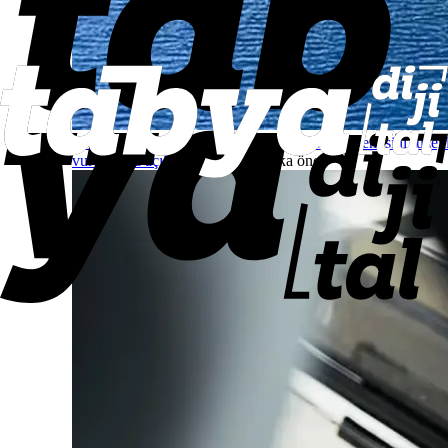
BAE, İran’ın Hürmüz Boğazı’nda ADNOC gemisini füzey
vurduğunu açıkladı
Savaş
12 dakika önce