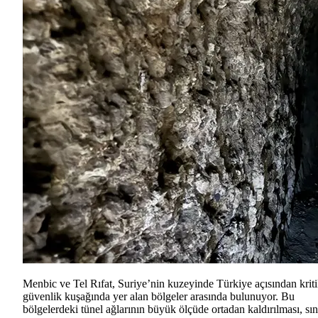
Menbic ve Tel Rıfat, Suriye’nin kuzeyinde Türkiye açısından krit
güvenlik kuşağında yer alan bölgeler arasında bulunuyor. Bu
bölgelerdeki tünel ağlarının büyük ölçüde ortadan kaldırılması, sın