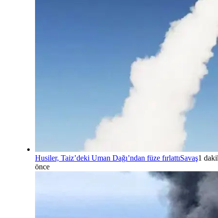
Husiler, Taiz’deki Uman Dağı’ndan füze fırlattı
Savaş
1 daki
önce