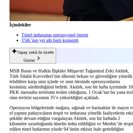
İçindekiler
Tünel imhasının operasyonel önemi
TSK’nın yer altı harp konsepti
Yapay zekâ
ile özetle
Göster
MSB Basın ve Halkla İlişkiler Müşaviri Tuğamiral Zeki Aktürk,
Türk Silahlı Kuvvetleri’nin ülkenin bekası ve güvenliğine yönelik
tehditlere karşı sınır içinde ve sınır ötesinde operasyonlarını
kesintisiz sürdürdüğünü belirtti. Aktürk, son bir hafta içerisinde 10
PKK mensubu teröristin teslim olduğunu, 1 Ocak’tan bu yana tes
olan terörist sayısının 35’e yükseldiğini açıkladı.
Operasyon bölgelerinde mağara, sığınak ve barınaklar ile mayın v
el yapımı patlayıcıların tespit ve imhasına yönelik faaliyetlerin etk
şekilde devam ettiğini vurgulayan Aktürk, son bir haftada 2
kilometre uzunluğunda tünelin imha edildiğini ve Menbic’de tespi
edilen tünel hatlarının yüzde 94’ünün etkisiz hale getirildiğini