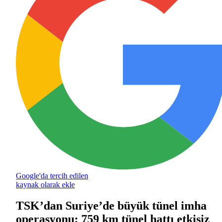
Google'da tercih edilen
kaynak olarak ekle
TSK’dan Suriye’de büyük tünel imha
operasyonu: 759 km tünel hattı etkisiz