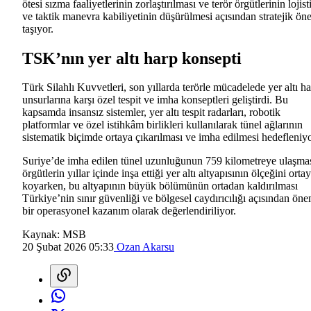
ötesi sızma faaliyetlerinin zorlaştırılması ve terör örgütlerinin lojist
ve taktik manevra kabiliyetinin düşürülmesi açısından stratejik ö
taşıyor.
TSK’nın yer altı harp konsepti
Türk Silahlı Kuvvetleri, son yıllarda terörle mücadelede yer altı h
unsurlarına karşı özel tespit ve imha konseptleri geliştirdi. Bu
kapsamda insansız sistemler, yer altı tespit radarları, robotik
platformlar ve özel istihkâm birlikleri kullanılarak tünel ağlarının
sistematik biçimde ortaya çıkarılması ve imha edilmesi hedefleniyo
Suriye’de imha edilen tünel uzunluğunun 759 kilometreye ulaşmas
örgütlerin yıllar içinde inşa ettiği yer altı altyapısının ölçeğini orta
koyarken, bu altyapının büyük bölümünün ortadan kaldırılması
Türkiye’nin sınır güvenliği ve bölgesel caydırıcılığı açısından öne
bir operasyonel kazanım olarak değerlendiriliyor.
Kaynak:
MSB
20 Şubat 2026 05:33
Ozan Akarsu