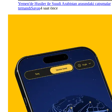
Yemen'de Husiler ile Suudi Arabistan arasındaki çatışmalar
tırmandı
Savaş
4 saat önce