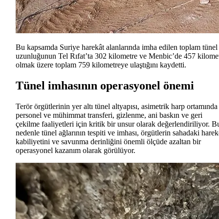
Bu kapsamda Suriye harekât alanlarında imha edilen toplam tünel
uzunluğunun Tel Rıfat’ta 302 kilometre ve Menbic’de 457 kilome
olmak üzere toplam 759 kilometreye ulaştığını kaydetti.
Tünel imhasının operasyonel önemi
Terör örgütlerinin yer altı tünel altyapısı, asimetrik harp ortamında
personel ve mühimmat transferi, gizlenme, ani baskın ve geri
çekilme faaliyetleri için kritik bir unsur olarak değerlendiriliyor. B
nedenle tünel ağlarının tespiti ve imhası, örgütlerin sahadaki harek
kabiliyetini ve savunma derinliğini önemli ölçüde azaltan bir
operasyonel kazanım olarak görülüyor.