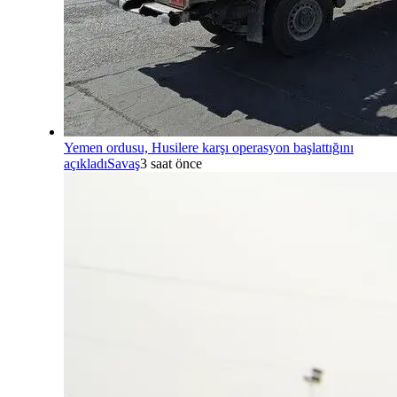
Yemen ordusu, Husilere karşı operasyon başlattığını
açıkladı
Savaş
3 saat önce