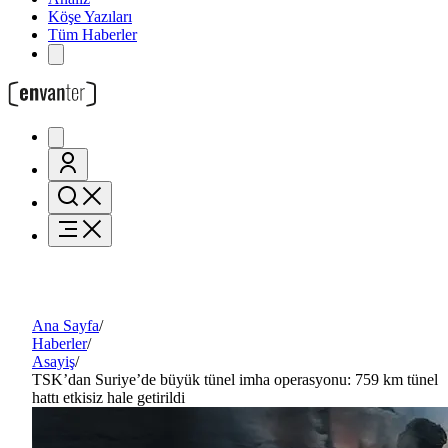
Köşe Yazıları
Tüm Haberler
Ana Sayfa
/
Haberler
/
Asayiş
/
TSK’dan Suriye’de büyük tünel imha operasyonu: 759 km tünel
hattı etkisiz hale getirildi