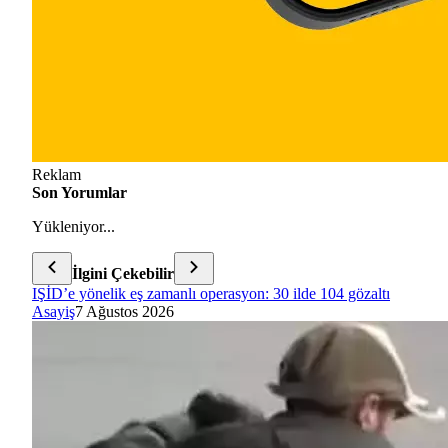
Reklam
Son Yorumlar
Yükleniyor...
İlgini Çekebilir
IŞİD’e yönelik eş zamanlı operasyon: 30 ilde 104 gözaltı
Asayiş
7 Ağustos 2026