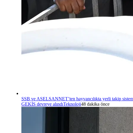
SSB ve ASELSANNET’ten hayvancılıkta yerli takip sistem
GEKİS devreye alındı
Teknoloji
48 dakika önce