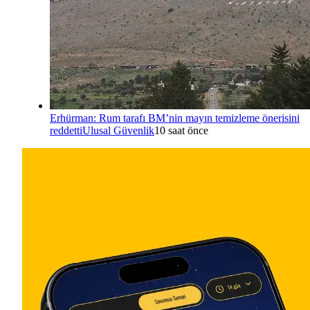
Erhürman: Rum tarafı BM’nin mayın temizleme önerisini
reddetti
Ulusal Güvenlik
10 saat önce