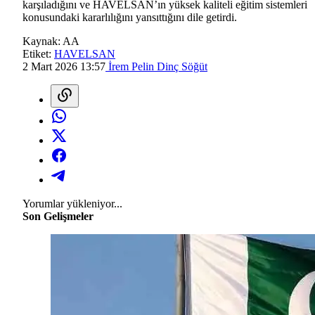
karşıladığını ve HAVELSAN’ın yüksek kaliteli eğitim sistemleri
konusundaki kararlılığını yansıttığını dile getirdi.
Kaynak:
AA
Etiket:
HAVELSAN
2 Mart 2026 13:57
İrem Pelin Dinç Söğüt
Yorumlar yükleniyor...
Son Gelişmeler