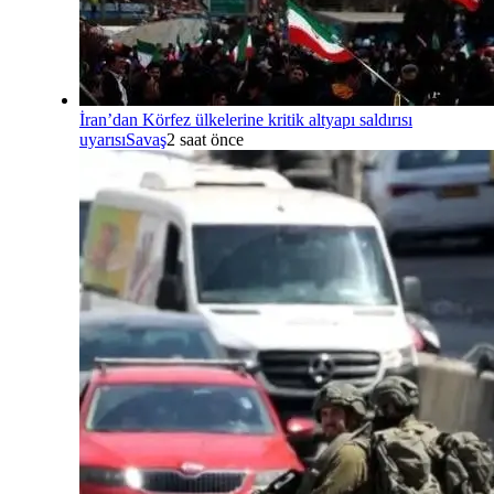
İran’dan Körfez ülkelerine kritik altyapı saldırısı
uyarısı
Savaş
2 saat önce