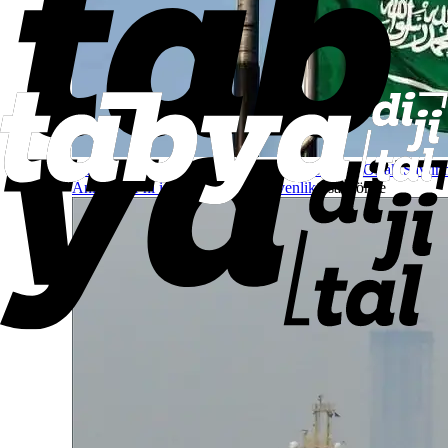
Türkiye, Suudi Arabistan ve Pakistan, Mekke Ortak Savu
Anlaşması’nı imzaladı
Ulusal Güvenlik
1 saat önce