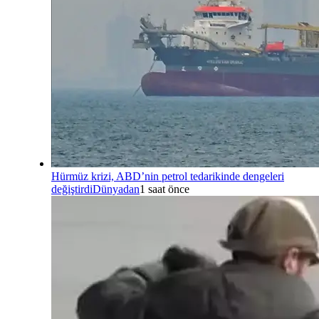
Hürmüz krizi, ABD’nin petrol tedarikinde dengeleri
değiştirdi
Dünyadan
1 saat önce