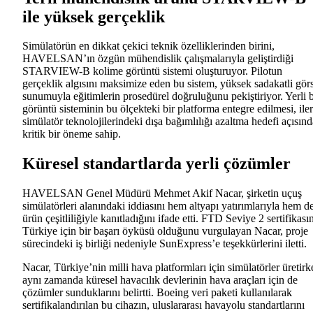
ile yüksek gerçeklik
Simülatörün en dikkat çekici teknik özelliklerinden birini,
HAVELSAN’ın özgün mühendislik çalışmalarıyla geliştirdiği
STARVIEW-B kolime görüntü sistemi oluşturuyor. Pilotun
gerçeklik algısını maksimize eden bu sistem, yüksek sadakatli gör
sunumuyla eğitimlerin prosedürel doğruluğunu pekiştiriyor. Yerli b
görüntü sisteminin bu ölçekteki bir platforma entegre edilmesi, iler
simülatör teknolojilerindeki dışa bağımlılığı azaltma hedefi açısın
kritik bir öneme sahip.
Küresel standartlarda yerli çözümler
HAVELSAN Genel Müdürü Mehmet Akif Nacar, şirketin uçuş
simülatörleri alanındaki iddiasını hem altyapı yatırımlarıyla hem d
ürün çeşitliliğiyle kanıtladığını ifade etti. FTD Seviye 2 sertifikası
Türkiye için bir başarı öyküsü olduğunu vurgulayan Nacar, proje
sürecindeki iş birliği nedeniyle SunExpress’e teşekkürlerini iletti.
Nacar, Türkiye’nin milli hava platformları için simülatörler üretirk
aynı zamanda küresel havacılık devlerinin hava araçları için de
çözümler sunduklarını belirtti. Boeing veri paketi kullanılarak
sertifikalandırılan bu cihazın, uluslararası havayolu standartlarını