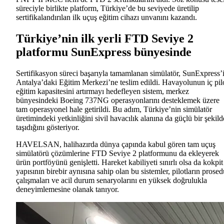
süreciyle birlikte platform, Türkiye’de bu seviyede üretilip
sertifikalandırılan ilk uçuş eğitim cihazı unvanını kazandı.
Türkiye’nin ilk yerli FTD Seviye 2
platformu SunExpress bünyesinde
Sertifikasyon süreci başarıyla tamamlanan simülatör, SunExpress’
Antalya’daki Eğitim Merkezi’ne teslim edildi. Havayolunun iç pil
eğitim kapasitesini artırmayı hedefleyen sistem, merkez
bünyesindeki Boeing 737NG operasyonlarını desteklemek üzere
tam operasyonel hale getirildi. Bu adım, Türkiye’nin simülatör
üretimindeki yetkinliğini sivil havacılık alanına da güçlü bir şekild
taşıdığını gösteriyor.
HAVELSAN, halihazırda dünya çapında kabul gören tam uçuş
simülatörü çözümlerine FTD Seviye 2 platformunu da ekleyerek
ürün portföyünü genişletti. Hareket kabiliyeti sınırlı olsa da kokpit
yapısının birebir aynısına sahip olan bu sistemler, pilotların prosed
çalışmaları ve acil durum senaryolarını en yüksek doğrulukla
deneyimlemesine olanak tanıyor.