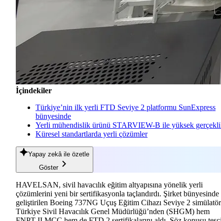
İçindekiler
Türkiye’nin ilk yerli FTD Seviye 2 platformu SunExpress
bünyesinde
Yerli mühendislik ürünü STARVIEW-B ile yüksek gerçekl
Küresel standartlarda yerli çözümler
Yapay zekâ
ile özetle
Göster
HAVELSAN, sivil havacılık eğitim altyapısına yönelik yerli
çözümlerini yeni bir sertifikasyonla taçlandırdı. Şirket bünyesinde
geliştirilen Boeing 737NG Uçuş Eğitim Cihazı Seviye 2 simülatör
Türkiye Sivil Havacılık Genel Müdürlüğü’nden (SHGM) hem
FNPT II MCC hem de FTD 2 sertifikalarını aldı. Söz konusu tesci