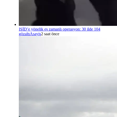
IŞİD’e yönelik eş zamanlı operasyon: 30 ilde 104
gözaltı
Asayiş
2 saat önce