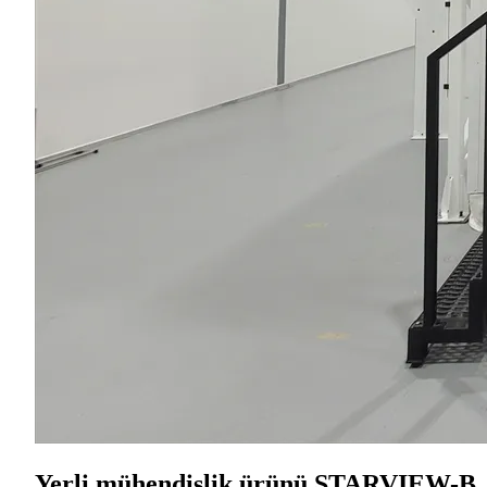
Yerli mühendislik ürünü STARVIEW-B