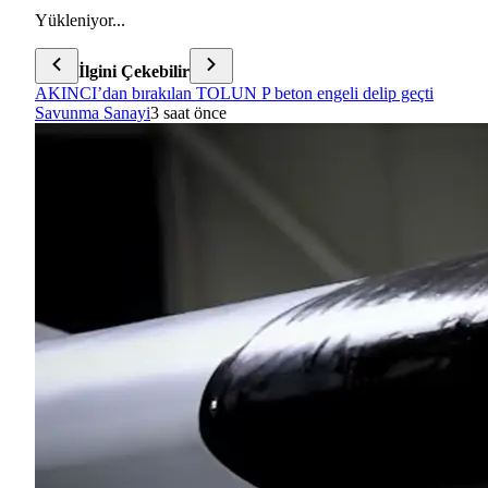
Yükleniyor...
İlgini Çekebilir
AKINCI’dan bırakılan TOLUN P beton engeli delip geçti
Savunma Sanayi
3 saat önce