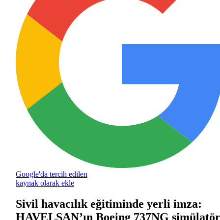
Google'da tercih edilen
kaynak olarak ekle
Sivil havacılık eğitiminde yerli imza:
HAVELSAN’ın Boeing 737NG simülatö