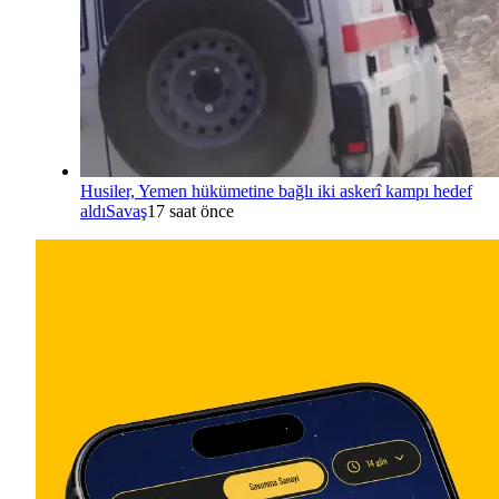
Husiler, Yemen hükümetine bağlı iki askerî kampı hedef
aldı
Savaş
17 saat önce