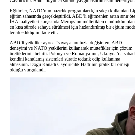
Caydırıcılık Hattı'' boyunca süratle yaygınlaştırılmasını hedefliyor.
Eğitimler, NATO’nun hazırlık programları için sıkça kullanılan Li
eğitim sahasında gerçekleştirildi. ABD’li eğitmenler, artan sınır öte
İHA faaliyetleri karşısında Merops’un müttefiklerce mümkün olan
en kısa sürede sahaya sürülmesi için hızlandırılmış bir eğitim mode
tercih edildiğini ifade etti.
ABD’li yetkililer ayrıca “savaş alanı hızla değişirken, ABD
deneyimi ve NATO yetkilerini kullanarak müttefikler için çözüm
ürettiklerini” belirtti. Polonya ve Romanya’nın, Ukrayna’da sahad
kendini kanıtlamış sistemleri süratle tedarik edip kullanıma
almasının, Doğu Kanadı Caydırıcılık Hattı’nın pratik bir örneği
olduğu vurgulandı.