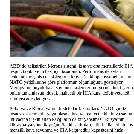
ABD’de geliştirilen Merops sistemi; kısa ve orta menzillerde İHA
tespiti, takibi ve imhası için tasarlandı. Performans detayları
açıklanmamış olsa da sistemin Ukrayna’daki operasyonel kullanım
NATO yetkililerine göre platformun olgunluğunu gösteriyor.
Merops’un, büyük hava savunma sistemlerinin yerini almak yerin
onları tamamlayan, düşük maliyetli bir İHA karşı tedbir yeteneği
sunması amaçlanıyor.
Polonya ve Romanya’nın hızlı tedarik kararları, NATO içinde
insansız sistemlerin yaygınlaşma hızı ve maliyet etkin hava savu
ihtiyacına ilişkin artan kaygıların da bir yansıması. Rusya’nın
Ukrayna’ya yönelik yoğun Şahid saldırıları, ittifak ülkelerinde kıs
menzilli hava savunma ve İHA karşı tedbir kapasitesini hızla