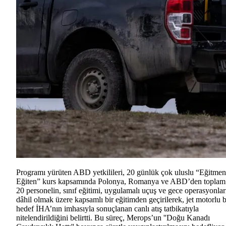
Programı yürüten ABD yetkilileri, 20 günlük çok uluslu “Eğitmen
Eğiten” kurs kapsamında Polonya, Romanya ve ABD’den toplam
20 personelin, sınıf eğitimi, uygulamalı uçuş ve gece operasyonlar
dâhil olmak üzere kapsamlı bir eğitimden geçirilerek, jet motorlu b
hedef İHA’nın imhasıyla sonuçlanan canlı atış tatbikatıyla
nitelendirildiğini belirtti. Bu süreç, Merops’un ''Doğu Kanadı