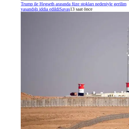
Trump ile Hegseth arasında füze stokları nedeniyle gerilim
yaşandığı iddia edildi
Savaş
13 saat önce