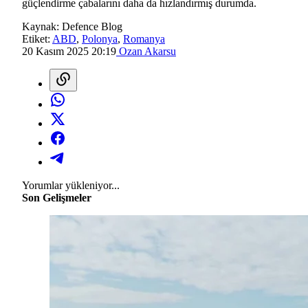
güçlendirme çabalarını daha da hızlandırmış durumda.
Kaynak:
Defence Blog
Etiket:
ABD
,
Polonya
,
Romanya
20 Kasım 2025 20:19
Ozan Akarsu
Yorumlar yükleniyor...
Son Gelişmeler