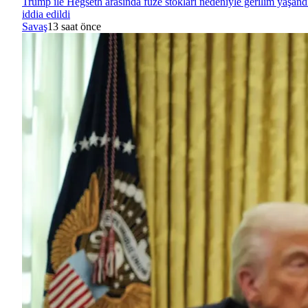
Trump ile Hegseth arasında füze stokları nedeniyle gerilim yaşand
iddia edildi
Savaş
13 saat önce