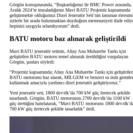
Görgün konuşmasında, “Başkanlığımız ile BMC Power arasında,
Aralık 2024’te imzaladığımız Mavi BATU Projemiz kapsamında
geliştirmekte olduğumuz Dizel Jeneratör Seti’nin lansman törenin
sizlerle bir arada bulunmaktan duyduğum memnuniyeti ifade ediyo
hepinizi saygıyla selamlıyorum” dedi.
BATU motoru baz alınarak geliştirildi
Mavi BATU jeneratör setinin, Altay Ana Muharebe Tankı için
geliştirilen BATU motoru temel alınarak üretildiğini vurgulayan
Görgün, şunları söyledi:
“Projemiz kapsamında; Altay Ana Muharebe Tankı için geliştirile
BATU motorunu baz alarak, MİLGEM ve benzeri su üstü gemile
kullanmak amacıyla yardımcı dizel jeneratör geliştiriyoruz.”
Yeni jeneratör seti, 1800 dev/dk’da 700 kW güç üretecek şekilde
tasarlandı. Görgün, BATU motorunun 2700 dev/dk’da 1100 kW
güç ürettiğini hatırlatarak, “Mavi BATU motorunu 1800 dev/dk’d
700 kW güç üretecek şekilde tasarladık” dedi.