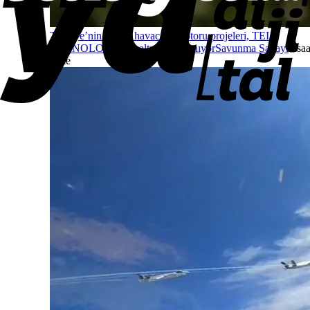
Türkiye’nin özgün havacılık motoru projeleri, TEI
TEKNOLOJİ çatısı altında toplanıyor
Savunma Sanayi
2 saa
önce