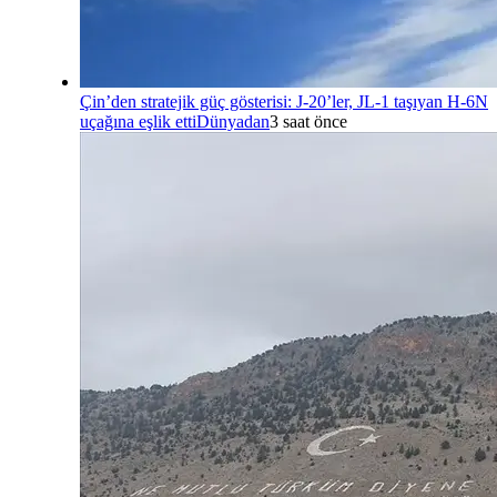
Çin’den stratejik güç gösterisi: J-20’ler, JL-1 taşıyan H-6N
uçağına eşlik etti
Dünyadan
3 saat önce