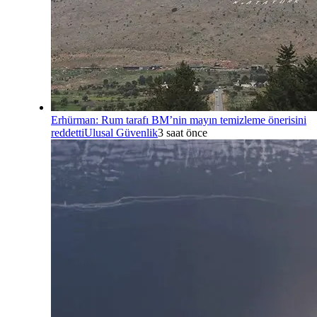
Erhürman: Rum tarafı BM’nin mayın temizleme önerisini
reddetti
Ulusal Güvenlik
3 saat önce