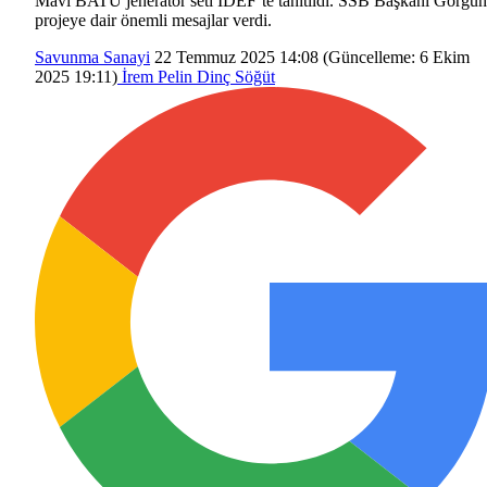
Mavi BATU jeneratör seti IDEF’te tanıtıldı. SSB Başkanı Görgün
projeye dair önemli mesajlar verdi.
Savunma Sanayi
22 Temmuz 2025 14:08
(Güncelleme:
6 Ekim
2025 19:11
)
İrem Pelin Dinç Söğüt