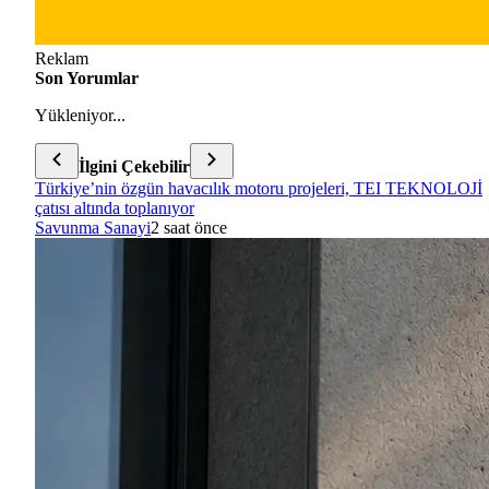
Reklam
Son Yorumlar
Yükleniyor...
İlgini Çekebilir
Türkiye’nin özgün havacılık motoru projeleri, TEI TEKNOLOJİ
çatısı altında toplanıyor
Savunma Sanayi
2 saat önce