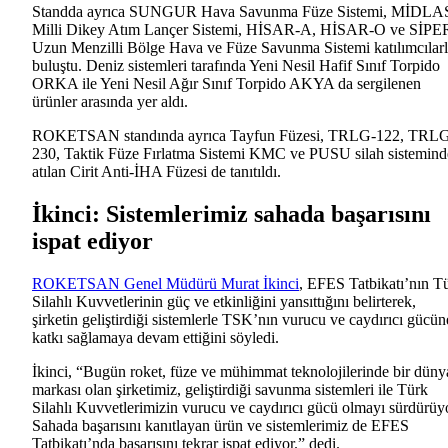
Standda ayrıca SUNGUR Hava Savunma Füze Sistemi, MİDLA
Milli Dikey Atım Lançer Sistemi, HİSAR-A, HİSAR-O ve SİPE
Uzun Menzilli Bölge Hava ve Füze Savunma Sistemi katılımcılar
buluştu. Deniz sistemleri tarafında Yeni Nesil Hafif Sınıf Torpido
ORKA ile Yeni Nesil Ağır Sınıf Torpido AKYA da sergilenen
ürünler arasında yer aldı.
ROKETSAN standında ayrıca Tayfun Füzesi, TRLG-122, TRL
230, Taktik Füze Fırlatma Sistemi KMC ve PUSU silah sistemin
atılan Cirit Anti-İHA Füzesi de tanıtıldı.
İkinci: Sistemlerimiz sahada başarısını
ispat ediyor
ROKETSAN Genel Müdürü Murat İkinci
, EFES Tatbikatı’nın T
Silahlı Kuvvetlerinin güç ve etkinliğini yansıttığını belirterek,
şirketin geliştirdiği sistemlerle TSK’nın vurucu ve caydırıcı gücün
katkı sağlamaya devam ettiğini söyledi.
İkinci, “Bugün roket, füze ve mühimmat teknolojilerinde bir düny
markası olan şirketimiz, geliştirdiği savunma sistemleri ile Türk
Silahlı Kuvvetlerimizin vurucu ve caydırıcı gücü olmayı sürdürüy
Sahada başarısını kanıtlayan ürün ve sistemlerimiz de EFES
Tatbikatı’nda başarısını tekrar ispat ediyor.” dedi.