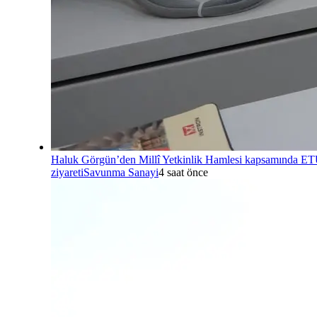
Haluk Görgün’den Millî Yetkinlik Hamlesi kapsamında E
ziyareti
Savunma Sanayi
4 saat önce