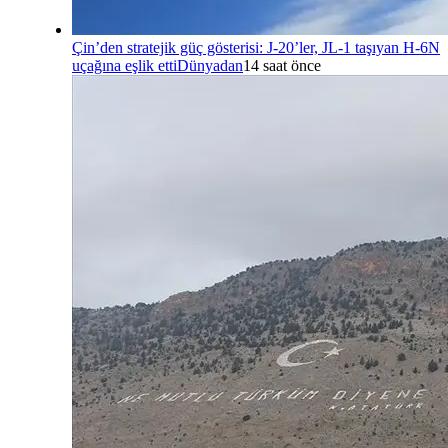
Çin’den stratejik güç gösterisi: J-20’ler, JL-1 taşıyan H-6N
uçağına eşlik etti
Dünyadan
14 saat önce