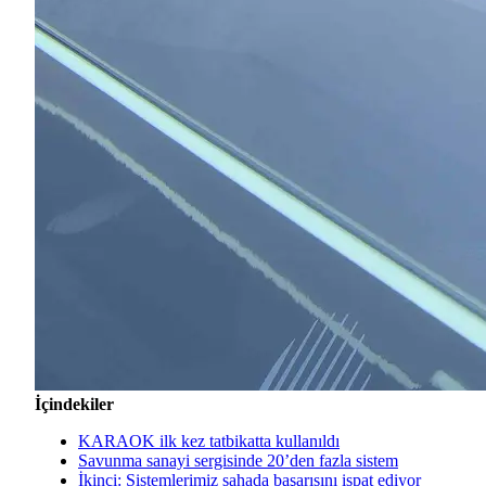
İçindekiler
KARAOK ilk kez tatbikatta kullanıldı
Savunma sanayi sergisinde 20’den fazla sistem
İkinci: Sistemlerimiz sahada başarısını ispat ediyor