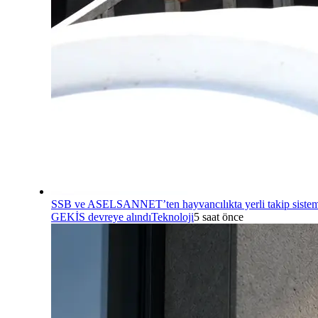
SSB ve ASELSANNET’ten hayvancılıkta yerli takip sistem
GEKİS devreye alındı
Teknoloji
5 saat önce