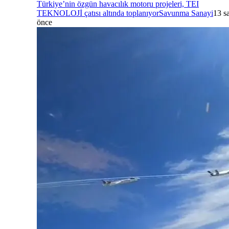
Türkiye’nin özgün havacılık motoru projeleri, TEI
TEKNOLOJİ çatısı altında toplanıyor
Savunma Sanayi
13 s
önce