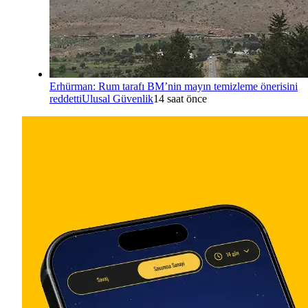
Erhürman: Rum tarafı BM’nin mayın temizleme önerisini
reddetti
Ulusal Güvenlik
14 saat önce