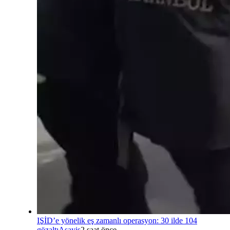
IŞİD’e yönelik eş zamanlı operasyon: 30 ilde 104
gözaltı
Asayiş
2 saat önce