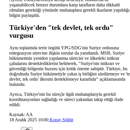
yaşanabilecek benzer durumlara karşı tarafların daha dikkatli
olmaları gerektiği yönünde muhataplara gerekli ikazların yapıldığı
bilgisi paylaşıldı.
Türkiye'den "tek devlet, tek ordu"
vurgusu
Aynı toplantıda terör örgütü YPG/SDG'nin Suriye ordusuna
entegrasyon sürecine ilişkin sorular da yanıtlandı. MSB, Suriye
hükümetinin yeniden yapılanma sürecini ve ülkedeki istikrar
çabalarını desteklediklerini belirterek, "Suriye'nin istikrarı ve
güvenliği bölgenin huzuru için kritik öneme sahiptir. Türkiye, bu
doğrultuda Suriye hükümetiyle yakın iş birliğini sürdürmeye ve 't
devlet, tek ordu' ilkesini desteklemeye kararlıdır" açıklamasında
bulundu.
Ayrıca, Türkiye'nin bu süreçle ilgili muhataplarıyla gerekli
koordinasyonları sağladığı ve süreci yakından takip ettiği ifade
edildi.
Kaynak:
AA
18 Aralık 2025 10:00
Koray Söğüt