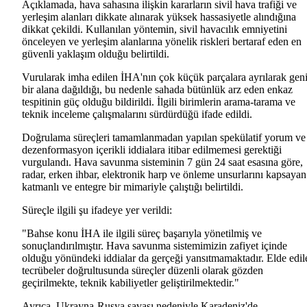
Açıklamada, hava sahasına ilişkin kararların sivil hava trafiği ve
yerleşim alanları dikkate alınarak yüksek hassasiyetle alındığına
dikkat çekildi. Kullanılan yöntemin, sivil havacılık emniyetini
önceleyen ve yerleşim alanlarına yönelik riskleri bertaraf eden en
güvenli yaklaşım olduğu belirtildi.
Vurularak imha edilen İHA'nın çok küçük parçalara ayrılarak gen
bir alana dağıldığı, bu nedenle sahada bütünlük arz eden enkaz
tespitinin güç olduğu bildirildi. İlgili birimlerin arama-tarama ve
teknik inceleme çalışmalarını sürdürdüğü ifade edildi.
Doğrulama süreçleri tamamlanmadan yapılan spekülatif yorum ve
dezenformasyon içerikli iddialara itibar edilmemesi gerektiği
vurgulandı. Hava savunma sisteminin 7 gün 24 saat esasına göre,
radar, erken ihbar, elektronik harp ve önleme unsurlarını kapsayan
katmanlı ve entegre bir mimariyle çalıştığı belirtildi.
Süreçle ilgili şu ifadeye yer verildi:
"Bahse konu İHA ile ilgili süreç başarıyla yönetilmiş ve
sonuçlandırılmıştır. Hava savunma sistemimizin zafiyet içinde
olduğu yönündeki iddialar da gerçeği yansıtmamaktadır. Elde edil
tecrübeler doğrultusunda süreçler düzenli olarak gözden
geçirilmekte, teknik kabiliyetler geliştirilmektedir."
Ayrıca, Ukrayna-Rusya savaşı nedeniyle Karadeniz'de