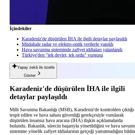
İçindekiler
Karadeniz'de düşürülen İHA ile ilgili detaylar paylaşıldı
Müdahale radar ve elektro-optik verilerle yapıldı
Hava savunma sisteminde zafiyet iddiaları yalanlandı
Türkiye'den "tek devlet, tek ordu" vurgusu
Yapay zekâ
ile özetle
Göster
Karadeniz'de düşürülen İHA ile ilgili
detaylar paylaşıldı
Milli Savunma Bakanlığı (MSB), Karadeniz'de kontrolden çıktığı
tespit edilen ve hava sahası güvenliği gerekçesiyle vurularak
düşürülen insansız hava aracına (İHA) ilişkin açıklamalarda
bulundu. Bakanlık, sürecin başarıyla yönetildiğini ve hava savun
sistemine yönelik zafiyet iddialarının gerçeği yansıtmadığını bildir