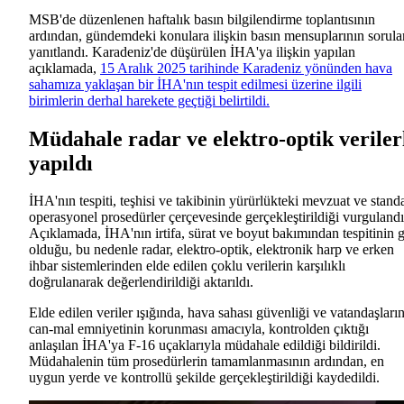
MSB'de düzenlenen haftalık basın bilgilendirme toplantısının
ardından, gündemdeki konulara ilişkin basın mensuplarının sorula
yanıtlandı. Karadeniz'de düşürülen İHA'ya ilişkin yapılan
açıklamada,
15 Aralık 2025 tarihinde Karadeniz yönünden hava
sahamıza yaklaşan bir İHA'nın tespit edilmesi üzerine ilgili
birimlerin derhal harekete geçtiği belirtildi.
Müdahale radar ve elektro-optik veriler
yapıldı
İHA'nın tespiti, teşhisi ve takibinin yürürlükteki mevzuat ve standa
operasyonel prosedürler çerçevesinde gerçekleştirildiği vurgulandı
Açıklamada, İHA'nın irtifa, sürat ve boyut bakımından tespitinin 
olduğu, bu nedenle radar, elektro-optik, elektronik harp ve erken
ihbar sistemlerinden elde edilen çoklu verilerin karşılıklı
doğrulanarak değerlendirildiği aktarıldı.
Elde edilen veriler ışığında, hava sahası güvenliği ve vatandaşları
can-mal emniyetinin korunması amacıyla, kontrolden çıktığı
anlaşılan İHA'ya F-16 uçaklarıyla müdahale edildiği bildirildi.
Müdahalenin tüm prosedürlerin tamamlanmasının ardından, en
uygun yerde ve kontrollü şekilde gerçekleştirildiği kaydedildi.