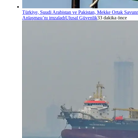
Türkiye, Suudi Arabistan ve Pakistan, Mekke Ortak Savu
Anlaşması’nı imzaladı
Ulusal Güvenlik
33 dakika önce