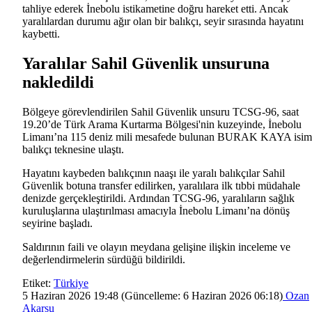
tahliye ederek İnebolu istikametine doğru hareket etti. Ancak
yaralılardan durumu ağır olan bir balıkçı, seyir sırasında hayatını
kaybetti.
Yaralılar Sahil Güvenlik unsuruna
nakledildi
Bölgeye görevlendirilen Sahil Güvenlik unsuru TCSG-96, saat
19.20’de Türk Arama Kurtarma Bölgesi'nin kuzeyinde, İnebolu
Limanı’na 115 deniz mili mesafede bulunan BURAK KAYA isim
balıkçı teknesine ulaştı.
Hayatını kaybeden balıkçının naaşı ile yaralı balıkçılar Sahil
Güvenlik botuna transfer edilirken, yaralılara ilk tıbbi müdahale
denizde gerçekleştirildi. Ardından TCSG-96, yaralıların sağlık
kuruluşlarına ulaştırılması amacıyla İnebolu Limanı’na dönüş
seyirine başladı.
Saldırının faili ve olayın meydana gelişine ilişkin inceleme ve
değerlendirmelerin sürdüğü bildirildi.
Etiket:
Türkiye
5 Haziran 2026 19:48
(Güncelleme:
6 Haziran 2026 06:18
)
Ozan
Akarsu