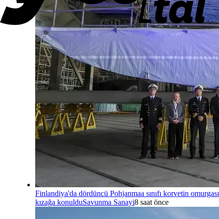
Finlandiya'da dördüncü Pohjanmaa sınıfı korvetin omurgası
kızağa konuldu
Savunma Sanayi
8 saat önce