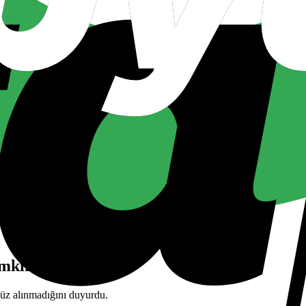
emkinli yaklaşım
nüz alınmadığını duyurdu.