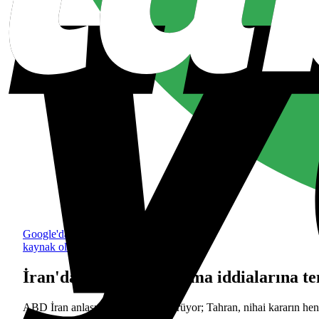
Google'da tercih edilen
kaynak olarak ekle
İran'dan ABD ile anlaşma iddialarına t
ABD İran anlaşması belirsizliği sürüyor; Tahran, nihai kararın he